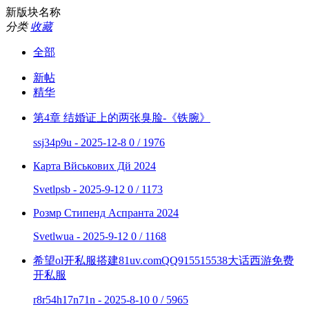
新版块名称
分类
收藏
全部
新帖
精华
第4章 结婚证上的两张臭脸-《铁腕》
ssj34p9u - 2025-12-8
0 / 1976
Карта Вйськових Дй 2024
Svetlpsb - 2025-9-12
0 / 1173
Розмр Стипенд Аспранта 2024
Svetlwua - 2025-9-12
0 / 1168
希望ol开私服搭建81uv.comQQ915515538大话西游免费
开私服
r8r54h17n71n - 2025-8-10
0 / 5965