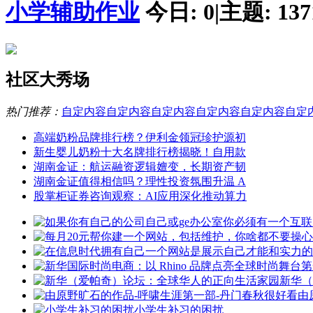
小学辅助作业
今日:
0
|
主题:
137
社区大秀场
热门推荐：
自定内容
自定内容
自定内容
自定内容
自定内容
自定
高端奶粉品牌排行榜？伊利金领冠珍护源初
新生婴儿奶粉十大名牌排行榜揭晓！自用款
湖南金证：航运融资逻辑嬗变，长期资产韧
湖南金证值得相信吗？理性投资氛围升温 A
股掌柜证券咨询观察：AI应用深化推动算力
新华（
由
小学生补习的困扰