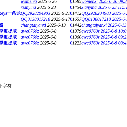
womenxi
2025-6-26
0
1585
womenxi
2025-6-26 09:3
xianyina
2025-6-23
0
1454
xianyina
2025-6-23 11:5
keys一条龙
QQ2928204903
2025-6-21
0
1412
QQ2928204903
2025-6-
QQ8138017218
2025-6-17
0
1657
QQ8138017218
2025-6-
照
changtaiyanxi
2025-6-13
0
1442
changtaiyanxi
2025-6-13
按季度提取
qwe0760z
2025-6-8
0
1379
qwe0760z
2025-6-8 10:0
按季度提取
qwe0760z
2025-6-8
0
1360
qwe0760z
2025-6-8 09:2
按季度提取
qwe0760z
2025-6-8
0
1223
qwe0760z
2025-6-8 08:4
个字符