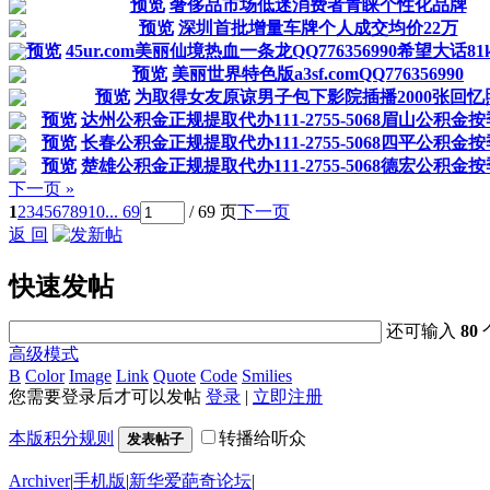
预览
奢侈品市场低迷消费者青睐个性化品牌
预览
深圳首批增量车牌个人成交均价22万
预览
45ur.com美丽仙境热血一条龙QQ776356990希望大话81
预览
美丽世界特色版a3sf.comQQ776356990
预览
为取得女友原谅男子包下影院插播2000张回忆
预览
达州公积金正规提取代办111-2755-5068眉山公积金
预览
长春公积金正规提取代办111-2755-5068四平公积金
预览
楚雄公积金正规提取代办111-2755-5068德宏公积金
下一页 »
1
2
3
4
5
6
7
8
9
10
... 69
/ 69 页
下一页
返 回
快速发帖
还可输入
80
高级模式
B
Color
Image
Link
Quote
Code
Smilies
您需要登录后才可以发帖
登录
|
立即注册
本版积分规则
转播给听众
发表帖子
Archiver
|
手机版
|
新华爱葩奇论坛
|