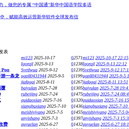
新华中国语学院多语
新华软件全球发布信
发表
mi123
2025-10-17
0
2571
mi123
2025-10-17 22:15
Igorqjl
2025-9-13
0
1238
Igorqjl
2025-9-13 22:12
 Роц
Svetlwua
2025-9-12
0
1239
Svetlwua
2025-9-12 17:1
月手游一条龙
ugpll0431944
2025-9-5
0
1199
ugpll0431944
2025-9-5 
jiafagai
2025-8-11
0
1267
jiafagai
2025-8-11 13:51
颠覆
baiyulan
2025-7-28
0
1305
baiyulan
2025-7-28 19:4
9
rubeijing
2025-7-24
0
1475
rubeijing
2025-7-24 08:4
气
guidaoxian
2025-7-16
0
1320
guidaoxian
2025-7-16 15
xiangbuxiang
2025-7-10
0
1436
xiangbuxiang
2025-7-10
meishiyiyang
2025-7-5
0
1455
meishiyiyang
2025-7-5 0
anyishang
2025-7-3
0
1397
anyishang
2025-7-3 15:3
收费
guyuelan
2025-6-27
0
1432
guyuelan
2025-6-27 18:1