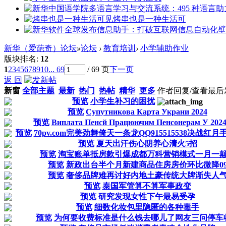
烤串也是一种生活可
新华（爱葩奇）论坛
»
论坛
›
教育培训
›
小学辅助作业
版块排名:
12
1
2
3
4
5
6
7
8
9
10
... 69
/ 69 页
下一页
返 回
新窗
全部主题
最新
热门
热帖
精华
更多
作者
回复/查看
最后
预览
小学生补习的困扰
预览
Супутникова Карта Украни 2024
预览
Виплата Пенсй Працюючим Пенсонерам У 2024
预览
70pv.com完美劲舞倚天一条龙QQ915515538决战红
预览
夏天出汗伤心阴养心清火5招
预览
淘宝账单抵房款引爆成都万科营销模式一月一
预览
新政出台半个月新建商品住房房价环比微降0
预览
奢侈品牌难再讨好内地土豪传统大牌渐失人
预览
泰国军管算不算军事政变
预览
研究发现女性下午最易受孕
预览
细数化妆包里隐匿的各种毒手
预览
为何要收费标准是什么钱去哪儿了网友三问停车