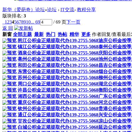
新华（爱葩奇）论坛
»
论坛
›
IT交流
›
教程分享
版块排名:
3
1
2
3
4
5
6
7
8
9
10
... 69
/ 69 页
下一页
返 回
新窗
全部主题
最新
热门
热帖
精华
更多
作者
回复/查看
最后
预览
怒江公积金正规提取代办139-2755-5068迪庆公积金按
预览
镇江公积金正规提取代办139-2755-5068泰州公积金按
预览
酒泉公积金正规提取代办139-2755-5068庆阳公积金按
预览
亳州公积金正规提取代办139-2755-5068池州公积金按
预览
和田公积金正规提取代办139-2755-5068昌吉公积金按
预览
东营公积金正规提取代办139-2755-5068烟台公积金按
预览
苏州公积金正规提取代办139-2755-5068柳州公积金按
预览
周口公积金正规提取代办139-2755-5068湖北公积金按
预览
许昌公积金正规提取代办139-2755-5068衡阳公积金按
预览
湘西公积金正规提取代办139-2755-5068广东公积金按
预览
重庆公积金正规提取代办139-2755-5068河北公积金按
预览
钦州公积金正规提取代办139-2755-5068贵港公积金按
预览
通辽公积金正规提取代办139-2755-5068兴安公积金按
预览
甘孜公积金正规提取代办139-2755-5068凉山公积金按
预览
白城公积金正规提取代办139-2755-5068延边公积金按