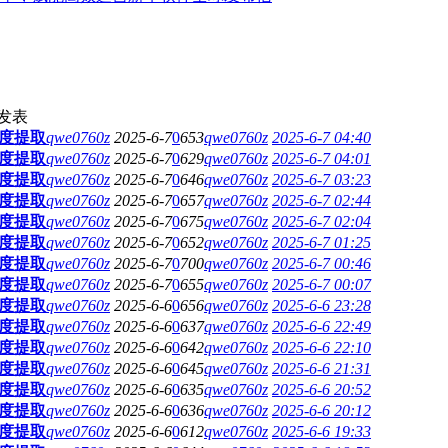
发表
季度提取
qwe0760z
2025-6-7
0
653
qwe0760z
2025-6-7 04:40
季度提取
qwe0760z
2025-6-7
0
629
qwe0760z
2025-6-7 04:01
季度提取
qwe0760z
2025-6-7
0
646
qwe0760z
2025-6-7 03:23
季度提取
qwe0760z
2025-6-7
0
657
qwe0760z
2025-6-7 02:44
季度提取
qwe0760z
2025-6-7
0
675
qwe0760z
2025-6-7 02:04
季度提取
qwe0760z
2025-6-7
0
652
qwe0760z
2025-6-7 01:25
季度提取
qwe0760z
2025-6-7
0
700
qwe0760z
2025-6-7 00:46
季度提取
qwe0760z
2025-6-7
0
655
qwe0760z
2025-6-7 00:07
季度提取
qwe0760z
2025-6-6
0
656
qwe0760z
2025-6-6 23:28
季度提取
qwe0760z
2025-6-6
0
637
qwe0760z
2025-6-6 22:49
季度提取
qwe0760z
2025-6-6
0
642
qwe0760z
2025-6-6 22:10
季度提取
qwe0760z
2025-6-6
0
645
qwe0760z
2025-6-6 21:31
季度提取
qwe0760z
2025-6-6
0
635
qwe0760z
2025-6-6 20:52
季度提取
qwe0760z
2025-6-6
0
636
qwe0760z
2025-6-6 20:12
季度提取
qwe0760z
2025-6-6
0
612
qwe0760z
2025-6-6 19:33