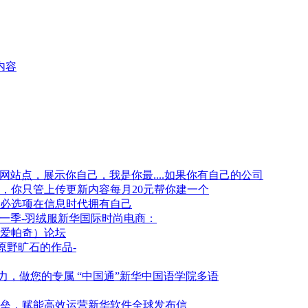
内容
如果你有自己的公司
每月20元帮你建一个
在信息时代拥有自己
新华国际时尚电商：
爱帕奇）论坛
原野旷石的作品-
新华中国语学院多语
新华软件全球发布信