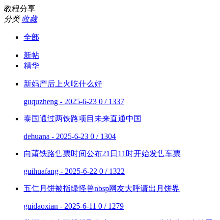
教程分享
分类
收藏
全部
新帖
精华
新妈产后上火吃什么好
guquzheng - 2025-6-23
0 / 1337
泰国通过两铁路项目未来直通中国
dehuana - 2025-6-23
0 / 1304
向莆铁路售票时间公布21日11时开始发售车票
guihuafang - 2025-6-22
0 / 1322
五仁月饼被指绿怪兽nbsp网友大呼请出月饼界
guidaoxian - 2025-6-11
0 / 1279