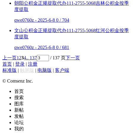
朝阳公积金正规提取代办111-2755-5068吉林公积金按季
度提取
qwe0760z - 2025-6-8
0 / 704
文山公积金正规提取代办111-2755-5068红河公积金按季
度提取
qwe0760z - 2025-6-8
0 / 681
上一页
1
2
3
4
.. 137
/ 137 页
下一页
首页
|
登录
|
注册
标准版
|
触屏版
|
电脑版
|
客户端
© Comsenz Inc.
首页
搜索
图库
新帖
发帖
论坛
我的