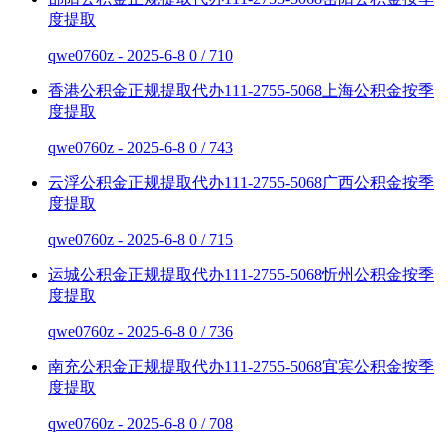
度提取
qwe0760z - 2025-6-8
0 / 710
香港公积金正规提取代办111-2755-5068上海公积金按季
度提取
qwe0760z - 2025-6-8
0 / 743
云浮公积金正规提取代办111-2755-5068广西公积金按季
度提取
qwe0760z - 2025-6-8
0 / 715
运城公积金正规提取代办111-2755-5068忻州公积金按季
度提取
qwe0760z - 2025-6-8
0 / 736
南充公积金正规提取代办111-2755-5068宜宾公积金按季
度提取
qwe0760z - 2025-6-8
0 / 708