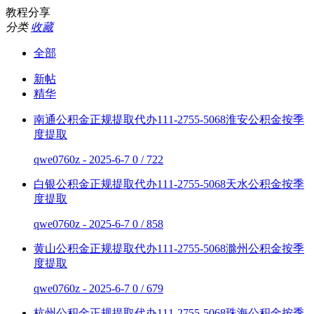
教程分享
分类
收藏
全部
新帖
精华
南通公积金正规提取代办111-2755-5068淮安公积金按季
度提取
qwe0760z - 2025-6-7
0 / 722
白银公积金正规提取代办111-2755-5068天水公积金按季
度提取
qwe0760z - 2025-6-7
0 / 858
黄山公积金正规提取代办111-2755-5068滁州公积金按季
度提取
qwe0760z - 2025-6-7
0 / 679
杭州公积金正规提取代办111-2755-5068珠海公积金按季