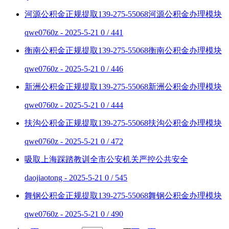
河源公积金正规提取139-275-55068河源公积金办理模块
qwe0760z - 2025-5-21
0 / 441
衡南公积金正规提取139-275-55068衡南公积金办理模块
qwe0760z - 2025-5-21
0 / 446
新洲公积金正规提取139-275-55068新洲公积金办理模块
qwe0760z - 2025-5-21
0 / 444
扶沟公积金正规提取139-275-55068扶沟公积金办理模块
qwe0760z - 2025-5-21
0 / 472
吸取上海踩踏教训全市公安机关严控公共安全
daojiaotong - 2025-5-21
0 / 545
舞钢公积金正规提取139-275-55068舞钢公积金办理模块
qwe0760z - 2025-5-21
0 / 490