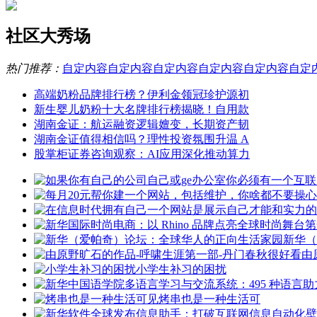
社区大秀场
热门推荐：
自定内容
自定内容
自定内容
自定内容
自定内容
自定
高端奶粉品牌排行榜？伊利金领冠珍护源初
新生婴儿奶粉十大名牌排行榜揭晓！自用款
湖南金证：航运融资逻辑嬗变，长期资产韧
湖南金证值得相信吗？理性投资氛围升温 A
股掌柜证券咨询观察：AI应用深化推动算力
新华（
由
小学生补习的困扰
烤串也是一种生活可