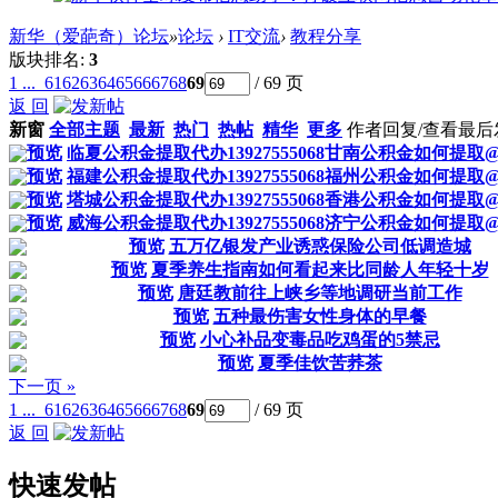
新华（爱葩奇）论坛
»
论坛
›
IT交流
›
教程分享
版块排名:
3
1 ...
61
62
63
64
65
66
67
68
69
/ 69 页
返 回
新窗
全部主题
最新
热门
热帖
精华
更多
作者
回复/查看
最后
预览
临夏公积金提取代办13927555068甘南公积金如何提
预览
福建公积金提取代办13927555068福州公积金如何提
预览
塔城公积金提取代办13927555068香港公积金如何提
预览
威海公积金提取代办13927555068济宁公积金如何提
预览
五万亿银发产业诱惑保险公司低调造城
预览
夏季养生指南如何看起来比同龄人年轻十岁
预览
唐廷教前往上峡乡等地调研当前工作
预览
五种最伤害女性身体的早餐
预览
小心补品变毒品吃鸡蛋的5禁忌
预览
夏季佳饮苦荞茶
下一页 »
1 ...
61
62
63
64
65
66
67
68
69
/ 69 页
返 回
快速发帖