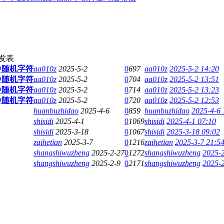
发表
取@随机字符
aa010z
2025-5-2
0
697
aa010z
2025-5-2 14:20
取@随机字符
aa010z
2025-5-2
0
704
aa010z
2025-5-2 13:51
取@随机字符
aa010z
2025-5-2
0
714
aa010z
2025-5-2 13:23
取@随机字符
aa010z
2025-5-2
0
720
aa010z
2025-5-2 12:53
huanbuzhidao
2025-4-6
0
859
huanbuzhidao
2025-4-6 
shisidi
2025-4-1
0
1069
shisidi
2025-4-1 07:10
shisidi
2025-3-18
0
1067
shisidi
2025-3-18 09:02
zaihetian
2025-3-7
0
1216
zaihetian
2025-3-7 21:5
shangshiwuzheng
2025-2-27
0
1272
shangshiwuzheng
2025-2
shangshiwuzheng
2025-2-9
0
2171
shangshiwuzheng
2025-2