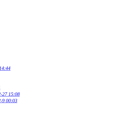
14:44
4
-27 15:08
-9 00:03