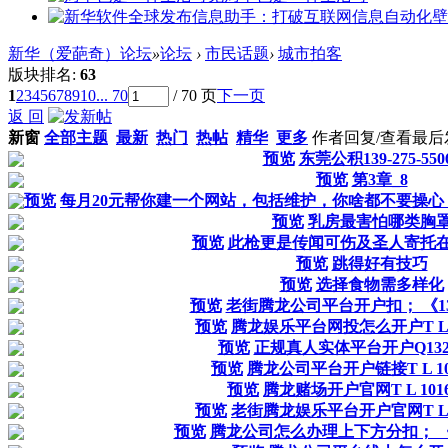
新华（爱葩奇）论坛
»
论坛
›
市民话题
›
城市拍客
版块排名:
63
1
2
3
4
5
6
7
8
9
10
... 70
/ 70 页
下一页
返 回
新窗
全部主题
最新
热门
热帖
精华
更多
作者
回复/查看
最后
预览
东莞公积139-275-550
预览
第3章_8
预览
每月20元帮你建一个网站，包括维护，你啥都不要操
预览
乳房最害怕哪类胸
预览
此枪更是传闻可伤及圣人寄托
预览
跳得好有技巧
预览
选择食物需多样化
预览
老街腾龙公司平台开户扣； 《1326
预览
腾龙娱乐平台网投怎么开户T L 10
预览
正规真人实体平台开户Q13268
预览
腾龙公司平台开户链接T L 1016
预览
腾龙赌场开户官网T L 10167
预览
老街腾龙娱乐平台开户官网T L 10
预览
腾龙公司怎么办理上下方分扣； 《13