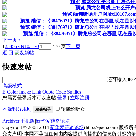
预览
腾龙公司平台线上怎么开
预览
腾龙公司线上怎么开户
预览
缅甸赌场开户网址tl10167.co
预览
维信；《38476971》腾龙总公司在哪里 现在是
预览
维信；《38476971》腾龙总公司在哪里 现在是
预览
维信；《38476971》腾龙总公司在哪里 现在
下一页 »
1
2
3
4
5
6
7
8
9
10
... 70
/ 70 页
下一页
返 回
快速发帖
还可输入
80
高级模式
B
Color
Image
Link
Quote
Code
Smilies
您需要登录后才可以发帖
登录
|
立即注册
本版积分规则
转播给听众
发表帖子
Archiver
|
手机版
|
新华爱葩奇论坛
|
Copyright © 2008-2014
新华爱葩奇论坛
(http://epaqi.com) 版权所有
免责声明: 本网不承担任何由内容提供商提供的信息所引起的