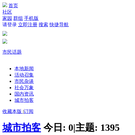
首页
社区
家园
群组
手机版
请登录
立即注册
搜索
快捷导航
市民话题
本地新闻
活动召集
市民杂谈
社会万象
国内资讯
城市拍客
收藏本版
|
订阅
城市拍客
今日:
0
|
主题:
1395