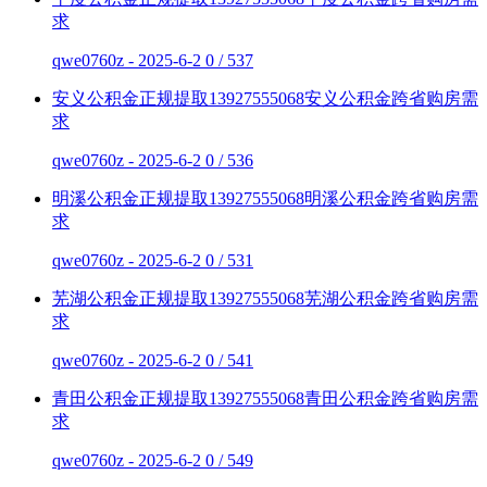
求
qwe0760z - 2025-6-2
0 / 537
安义公积金正规提取13927555068安义公积金跨省购房需
求
qwe0760z - 2025-6-2
0 / 536
明溪公积金正规提取13927555068明溪公积金跨省购房需
求
qwe0760z - 2025-6-2
0 / 531
芜湖公积金正规提取13927555068芜湖公积金跨省购房需
求
qwe0760z - 2025-6-2
0 / 541
青田公积金正规提取13927555068青田公积金跨省购房需
求
qwe0760z - 2025-6-2
0 / 549