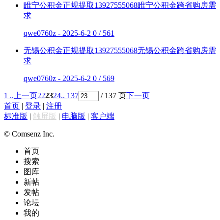
睢宁公积金正规提取13927555068睢宁公积金跨省购房需
求
qwe0760z - 2025-6-2
0 / 561
无锡公积金正规提取13927555068无锡公积金跨省购房需
求
qwe0760z - 2025-6-2
0 / 569
1 ..
上一页
22
23
24
.. 137
/ 137 页
下一页
首页
|
登录
|
注册
标准版
|
触屏版
|
电脑版
|
客户端
© Comsenz Inc.
首页
搜索
图库
新帖
发帖
论坛
我的