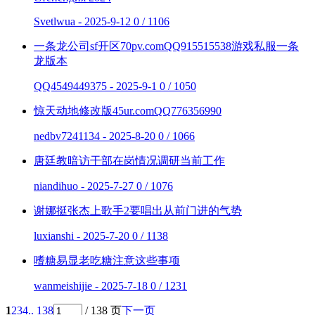
Svetlwua - 2025-9-12
0 / 1106
一条龙公司sf开区70pv.comQQ915515538游戏私服一条
龙版本
QQ4549449375 - 2025-9-1
0 / 1050
惊天动地修改版45ur.comQQ776356990
nedbv7241134 - 2025-8-20
0 / 1066
唐廷教暗访干部在岗情况调研当前工作
niandihuo - 2025-7-27
0 / 1076
谢娜挺张杰上歌手2要唱出从前门进的气势
luxianshi - 2025-7-20
0 / 1138
嗜糖易显老吃糖注意这些事项
wanmeishijie - 2025-7-18
0 / 1231
1
2
3
4
.. 138
/ 138 页
下一页