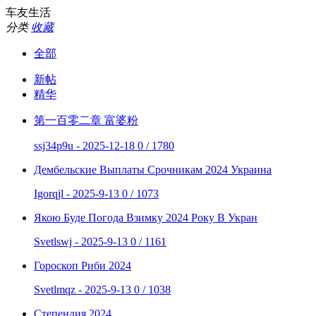
车友生活
分类
收藏
全部
新帖
精华
第一百零二章 富婆粉
ssj34p9u - 2025-12-18
0 / 1780
Дембельские Выплаты Срочникам 2024 Украина
Igorqjl - 2025-9-13
0 / 1073
Якою Буде Погода Взимку 2024 Року В Укран
Svetlswj - 2025-9-13
0 / 1161
Гороскоп Риби 2024
Svetlmqz - 2025-9-13
0 / 1038
Степендия 2024