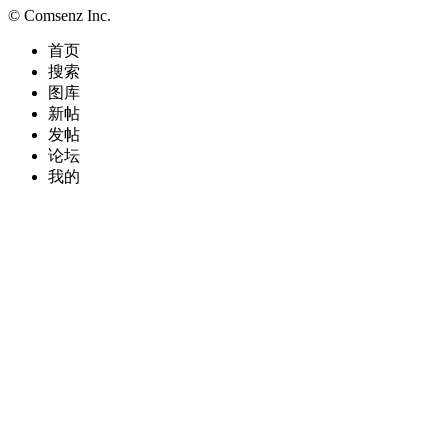
© Comsenz Inc.
首页
搜索
图库
新帖
发帖
论坛
我的