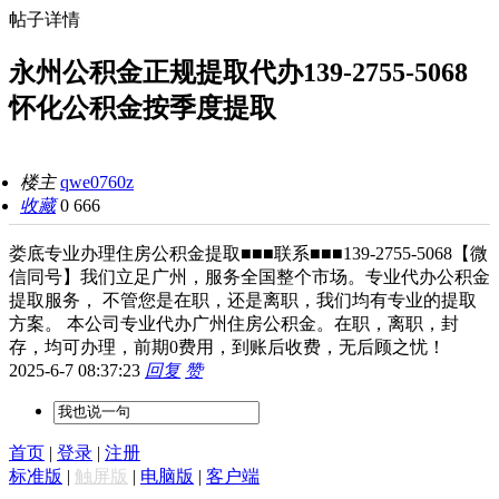
帖子详情
永州公积金正规提取代办139-2755-5068
怀化公积金按季度提取
楼主
qwe0760z
收藏
0
666
娄底专业办理住房公积金提取■■■联系■■■139-2755-5068【微
信同号】我们立足广州，服务全国整个市场。专业代办公积金
提取服务， 不管您是在职，还是离职，我们均有专业的提取
方案。 本公司专业代办广州住房公积金。在职，离职，封
存，均可办理，前期0费用，到账后收费，无后顾之忧！
2025-6-7 08:37:23
回复
赞
首页
|
登录
|
注册
标准版
|
触屏版
|
电脑版
|
客户端