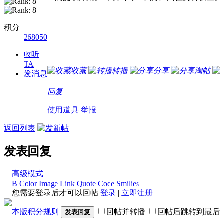
积分
268050
收听
TA
收藏
转播
分享
淘帖
发消息
回复
使用道具
举报
返回列表
发表回复
高级模式
B
Color
Image
Link
Quote
Code
Smilies
您需要登录后才可以回帖
登录
|
立即注册
本版积分规则
回帖并转播
回帖后跳转到最后
发表回复