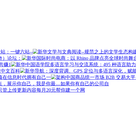
站：一键六站--
奇）论坛：
共赚1
球中文百科
在信息时代拥有自己一
如果你有自己的公司自
每月20元帮你建一个网