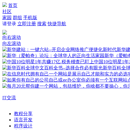
首页
社区
家园
群组
手机版
请登录
立即注册
搜索
快捷导航
向右滚动
向左滚动
新华建
新华（爱帕
中国10位明星1年
新华百科全
IT交流
教程分享
语言开发
程序设计