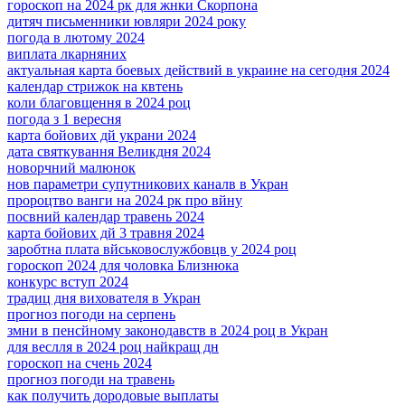
гороскоп на 2024 рк для жнки Скорпона
дитяч письменники ювляри 2024 року
погода в лютому 2024
виплата лкарняних
актуальная карта боевых действий в украине на сегодня 2024
календар стрижок на квтень
коли благовщення в 2024 роц
погода з 1 вересня
карта бойових дй украни 2024
дата святкування Великдня 2024
новорчний малюнок
нов параметри супутникових каналв в Укран
пророцтво ванги на 2024 рк про вйну
посвний календар травень 2024
карта бойових дй 3 травня 2024
заробтна плата вйськовослужбовцв у 2024 роц
гороскоп 2024 для чоловка Близнюка
конкурс вступ 2024
традиц дня вихователя в Укран
прогноз погоди на серпень
змни в пенсйному законодавств в 2024 роц в Укран
для веслля в 2024 роц найкращ дн
гороскоп на счень 2024
прогноз погоди на травень
как получить дородовые выплаты