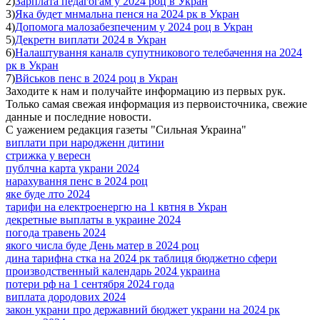
2)
Зарплата педагогам у 2024 роц в Укран
3)
Яка будет мнмальна пенся на 2024 рк в Укран
4)
Допомога малозабезпеченим у 2024 роц в Укран
5)
Декретн виплати 2024 в Укран
6)
Налаштування каналв супутникового телебачення на 2024
рк в Укран
7)
Вйськов пенс в 2024 роц в Укран
Заходите к нам и получайте информацию из первых рук.
Только самая свежая информация из первоисточника, свежие
данные и последние новости.
С уажением редакция газеты "Сильная Украина"
виплати при народженн дитини
стрижка у вересн
публчна карта украни 2024
нарахування пенс в 2024 роц
яке буде лто 2024
тарифи на електроенергю на 1 квтня в Укран
декретные выплаты в украине 2024
погода травень 2024
якого числа буде День матер в 2024 роц
дина тарифна стка на 2024 рк таблиця бюджетно сфери
производственный календарь 2024 украина
потери рф на 1 сентября 2024 года
виплата дородових 2024
закон украни про державний бюджет украни на 2024 рк