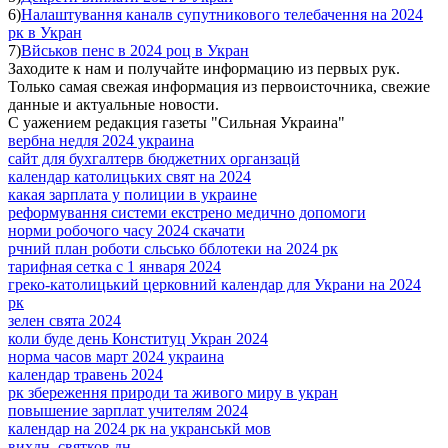
6)
Налаштування каналв супутникового телебачення на 2024
рк в Укран
7)
Вйськов пенс в 2024 роц в Укран
Заходите к нам и получайте информацию из первых рук.
Только самая свежая информация из первоисточника, свежие
данные и актуальные новости.
С уажением редакция газеты "Сильная Украина"
вербна недля 2024 украина
сайт для бухгалтерв бюджетних органзацй
календар католицьких свят на 2024
какая зарплата у полиции в украине
реформування системи екстрено медично допомоги
норми робочого часу 2024 скачати
рчний план роботи сльсько бблотеки на 2024 рк
тарифная сетка с 1 января 2024
греко-католицький церковний календар для Украни на 2024
рк
зелен свята 2024
коли буде день Конституц Укран 2024
норма часов март 2024 украина
календар травень 2024
рк збереження природи та живого миру в укран
повышение зарплат учителям 2024
календар на 2024 рк на укранськй мов
вихдн святков дн