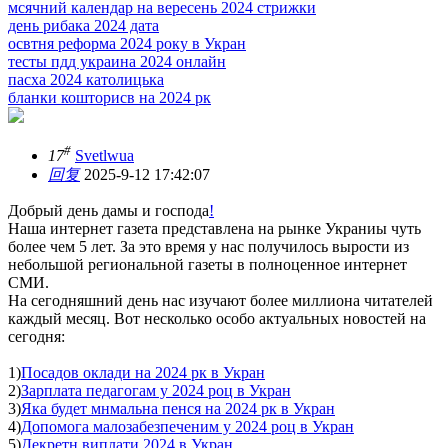
мсячний календар на вересень 2024 стрижки
день рибака 2024 дата
освтня реформа 2024 року в Укран
тесты пдд украина 2024 онлайн
пасха 2024 католицька
бланки кошторисв на 2024 рк
#
17
Svetlwua
回复
2025-9-12 17:42:07
Добрый день дамы и господа
!
Наша интернет газета представлена на рынке Украниы чуть
более чем 5 лет. За это время у нас получилось вырости из
небольшой региональной газеты в полноценное интернет
СМИ.
На сегодняшний день нас изучают более миллиона читателей
каждый месяц. Вот несколько особо актуальных новостей на
сегодня:
1)
Посадов оклади на 2024 рк в Укран
2)
Зарплата педагогам у 2024 роц в Укран
3)
Яка будет мнмальна пенся на 2024 рк в Укран
4)
Допомога малозабезпеченим у 2024 роц в Укран
5)
Декретн виплати 2024 в Укран