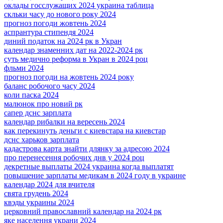
оклады госслужащих 2024 украина таблица
скльки часу до нового року 2024
прогноз погоди жовтень 2024
аспрантура стипендя 2024
диний податок на 2024 рк в Укран
календар знаменних дат на 2022-2024 рк
суть медично реформа в Укран в 2024 роц
фльми 2024
прогноз погоди на жовтень 2024 року
баланс робочого часу 2024
коли паска 2024
малюнок про новий рк
сапер дснс зарплата
календар рибалки на вересень 2024
как перекинуть деньги с киевстара на киевстар
дснс харьков зарплата
кадастрова карта знайти длянку за адресою 2024
про перенесення робочих днв у 2024 роц
декретные выплаты 2024 украина когда выплатят
повышение зарплаты медикам в 2024 году в украине
календар 2024 для вчителя
свята грудень 2024
квэды украины 2024
церковний православний календар на 2024 рк
яке населення украни 2024