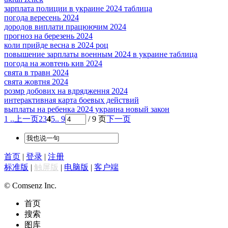
зарплата полиции в украине 2024 таблица
погода вересень 2024
дородов виплати працюючим 2024
прогноз на березень 2024
коли прийде весна в 2024 роц
повышение зарплаты военным 2024 в украине таблица
погода на жовтень кив 2024
свята в травн 2024
свята жовтня 2024
розмр добових на вдрядження 2024
интерактивная карта боевых действий
выплаты на ребенка 2024 украина новый закон
1 ..
上一页
2
3
4
5
.. 9
/ 9 页
下一页
首页
|
登录
|
注册
标准版
|
触屏版
|
电脑版
|
客户端
© Comsenz Inc.
首页
搜索
图库