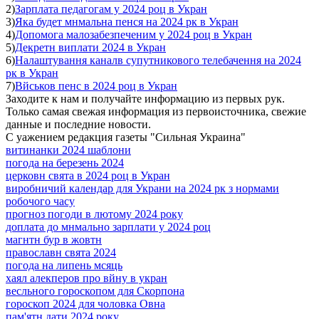
2)
Зарплата педагогам у 2024 роц в Укран
3)
Яка будет мнмальна пенся на 2024 рк в Укран
4)
Допомога малозабезпеченим у 2024 роц в Укран
5)
Декретн виплати 2024 в Укран
6)
Налаштування каналв супутникового телебачення на 2024
рк в Укран
7)
Вйськов пенс в 2024 роц в Укран
Заходите к нам и получайте информацию из первых рук.
Только самая свежая информация из первоисточника, свежие
данные и последние новости.
С уажением редакция газеты "Сильная Украина"
витинанки 2024 шаблони
погода на березень 2024
церковн свята в 2024 роц в Укран
виробничий календар для Украни на 2024 рк з нормами
робочого часу
прогноз погоди в лютому 2024 року
доплата до мнмально зарплати у 2024 роц
магнтн бур в жовтн
православн свята 2024
погода на липень мсяць
хаял алекперов про вйну в укран
весльного гороскопом для Скорпона
гороскоп 2024 для чоловка Овна
пам'ятн дати 2024 року