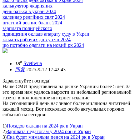
якого числа день батька в Укран 2024
калькулятор лкарняних
день батька в укран 2024
календар релгйних свят 2024
штатний розпис бланк 2024
зарплата полицейского
пдвищення окладв апарату суду в Укран
кльксть робочих днв у счн 2024
що потрбно одягати на новий рк 2024
#
18
Svetlwua
回复
2025-9-12 17:42:43
Здравствуйте господа
!
Наше СМИ представлена на рынке Украниы более 5 лет. За
это время нам удалось вырости из небольшой региональной
газеты в полноценное интернет издание.
На сегодняшний день нас знают более миллиона читателей
каждый месяц. Вот несколько особо актуальных горячих
событий на сегодня:
1)
Посадов оклади на 2024 рк в Укран
2)
Зарплата педагогам у 2024 роц в Укран
3)
Яка будет мнмальна пенся на 2024 рк в Укран