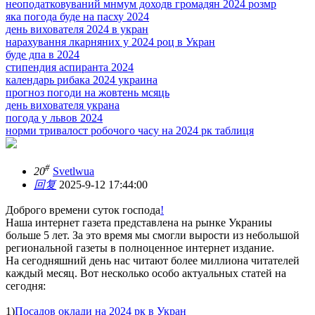
неоподатковуваний мнмум доходв громадян 2024 розмр
яка погода буде на пасху 2024
день вихователя 2024 в укран
нарахування лкарняних у 2024 роц в Укран
буде дпа в 2024
стипендия аспиранта 2024
календарь рибака 2024 украина
прогноз погоди на жовтень мсяць
день вихователя украна
погода у львов 2024
норми тривалост робочого часу на 2024 рк таблиця
#
20
Svetlwua
回复
2025-9-12 17:44:00
Доброго времени суток господа
!
Наша интернет газета представлена на рынке Украниы
больше 5 лет. За это время мы смогли вырости из небольшой
региональной газеты в полноценное интернет издание.
На сегодняшний день нас читают более миллиона читателей
каждый месяц. Вот несколько особо актуальных статей на
сегодня:
1)
Посадов оклади на 2024 рк в Укран