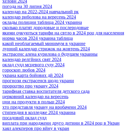
хеловн 2024
погода на 30 липня 2024
календар на 2022-2024 навчальний рк
календар риболова на вересень 2024
оклады полиции таблица 2024 украина
сколько платят дородовые и послеродовые
якими очкуються тарифи на свтло в 2024 роц для населення
норма часов 2024 украина таблица
какой необлагаемый минимум в украине
лунний календар стрижок на жовтень 2024
экстрасенс алена курилова о будущем украины
календар релгйних свят 2024
оклад судд мсцевого суду 2024
гороскоп любов 2024
украна карта бойових дй 2024
прогнози екстрасенсв щодо украни
пророцтво про украну 2024
тарифная ставка воспитателя детского сада
церковний календар на вересень
цни на продукти в польщ 2024
хто представля украну на вробаченн 2024
стипендия в колледже 2024 украина
посадовий оклад судд
виплата при народженн друго дитини в 2024 роц в Укран
хаял алекперов про вйну в укран