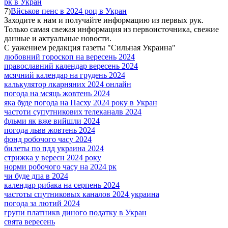
рк в Укран
7)
Вйськов пенс в 2024 роц в Укран
Заходите к нам и получайте информацию из первых рук.
Только самая свежая информация из первоисточника, свежие
данные и актуальные новости.
С уажением редакция газеты "Сильная Украина"
любовний гороскоп на вересень 2024
православний календар вересень 2024
мсячний календар на грудень 2024
калькулятор лкарняних 2024 онлайн
погода на мсяць жовтень 2024
яка буде погода на Пасху 2024 року в Укран
частоти супутникових телеканалв 2024
фльми як вже вийшли 2024
погода львв жовтень 2024
фонд робочого часу 2024
билеты по пдд украина 2024
стрижка у вересн 2024 року
норми робочого часу на 2024 рк
чи буде дпа в 2024
календар рибака на серпень 2024
частоты спутниковых каналов 2024 украина
погода за лютий 2024
групи платникв диного податку в Укран
свята вересень