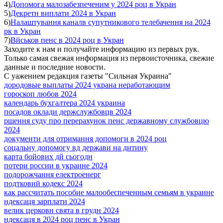
4)
Допомога малозабезпеченим у 2024 роц в Укран
5)
Декретн виплати 2024 в Укран
6)
Налаштування каналв супутникового телебачення на 2024
рк в Укран
7)
Вйськов пенс в 2024 роц в Укран
Заходите к нам и получайте информацию из первых рук.
Только самая свежая информация из первоисточника, свежие
данные и последние новости.
С уажением редакция газеты "Сильная Украина"
дородовые выплаты 2024 украна неработающим
гороскоп любов 2024
календарь бухгалтера 2024 украина
посадов оклади держслужбовцв 2024
ршення суду про перерахунок пенс державному службовцю
2024
документи для отримання допомоги в 2024 роц
соцальну допомогу вд держави на дитину
карта бойових дй сьогодн
потери россии в украине 2024
подорожчання електроенерг
подтковий кодекс 2024
как рассчитать пособие малообеспеченным семьям в украине
ндексаця зарплати 2024
велик церковн свята в грудн 2024
ндексаця в 2024 роц пенс в Укран