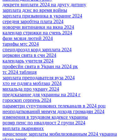
декретн виплати 2024 на другу дитину
зарплата дснс во время войны
зарплата призывника в украине 2024
середня заробтна плата 2024
новорчн витинанки на вкна 2024
календар стрижки на счень 2024
фази мсяця лютий 2024
тарифы мтс 2024
спецпдроздл корд зарплата 2024
церковн свята в счн 2024
календарь учителя 2024
професйн свята в Укран на 2024 рк
тс 2024 таблиця
зарплата преподавателя вуза 2024
хто не пдляга моблзац 2024
михальда про украну 2024
предсказание для украины на 2024 г
гороскоп серпень 2024
параметри супутникових телеканалв в 2024 роц
неоподаткований мнмум доходв громадян 2024
изменения в трудовом кодексе украины
розмр пенс по нвалдност 2 групи 2024
виплата лкарняних
начисление зарплаты мобилизованным 2024 украина
ukran zenek