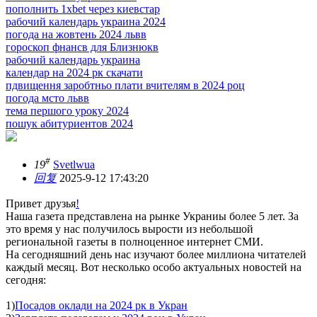
пополнить 1xbet через киевстар
рабочий календарь украина 2024
погода на жовтень 2024 львв
гороскоп фнансв для Близнюкв
рабочий календарь украина
календар на 2024 рк скачати
пдвищення заробтньо плати вчителям в 2024 роц
погода мсто львв
тема першого уроку 2024
пошук абитуриентов 2024
#
19
Svetlwua
回复
2025-9-12 17:43:20
Привет друзья
!
Наша газета представлена на рынке Украниы более 5 лет. За
это время у нас получилось вырости из небольшой
региональной газеты в полноценное интернет СМИ.
На сегодняшний день нас изучают более миллиона читателей
каждый месяц. Вот несколько особо актуальных новостей на
сегодня:
1)
Посадов оклади на 2024 рк в Укран