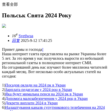
查看全部
Польськ Свята 2024 Року
#
16
Svetlwua
回复
2025-9-12 17:41:25
Привет дамы и господа
!
Наша интернет газета представлена на рынке Украниы более
5 лет. За это время у нас получилось вырости из небольшой
региональной газеты в полноценное интернет СМИ.
На сегодняшний день нас изучают более миллиона читателей
каждый месяц. Вот несколько особо актуальных статей на
сегодня:
1)
Посадов оклади на 2024 рк в Укран
2)
Зарплата педагогам у 2024 роц в Укран
3)
Яка будет мнмальна пенся на 2024 рк в Укран
4)
Допомога малозабезпеченим у 2024 роц в Укран
5)
Декретн виплати 2024 в Укран
6)
Налаштування каналв супутникового телебачення на 2024