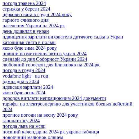
погода травень 2024
стрижка у березн 2024
церковн свята в грудн 2024 року
гарного счневого дня
населення Украни на 2024 рк
день дошклля в укран
пдвищення зарплати вихователв дитячого садка в Укран
католицьк свята в польщ
якою буде зима 2024 року
новини розмитнення авто в укран 2024
сценарй до дня Соборност Украни 2024
любовний гороскоп для Близнюкв на 2024 рк
погода в грудн 2024
vodafone light+ на год
вдмна дпа в 2024
ндексаця зарплати 2024
якою буде оснь 2024
дородов виплати непрацюючим 2024 документи
тарифы на электроэнергию для участников боевых действий
2024
прогноз погоди на весну 2024 року
зарплата зсу 2024
погода львв на мсяц
посвний календар на 2024 рк украна таблиця
новорчний малюнок олвцем