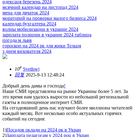
ндексаця березень 2024
мсячний календар на листопад 2024
мена для двчаток 2024
мораторий на проверки малого бизнеса 2024
календар бухгалтера 2024
волны мобилизации в украине 2024
зарплата полиции в украине 2024 таблица
погода м львв
гороскоп на 2024 рк для жнки Тельця
з днем вихователя 2024
#
10
Svetlswj
回复
2025-9-13 12:48:24
Добрый день дамы и господа
!
Наше СМИ представлена на рынке Украниы более 5 лет. За
это время нам удалось вырости из небольшой региональной
газеты в полноценное интернет СМИ.
На сегодняшний день нас изучают более миллиона читателей
каждый месяц. Вот несколько особо актуальных горячих
событий на сегодня:
1)
Посадов оклади на 2024 рк в Укран
2)
Зарплата педагогам у 2024 роц в Укран