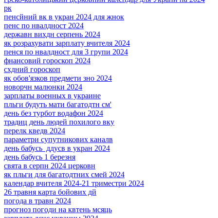
рк
пенсйний вк в укран 2024 для жнок
пенс по нвалдност 2024
державн вихдн серпень 2024
як розрахувати зарплату вчителя 2024
пенся по нвалдност для 3 групи 2024
фнансовий гороскоп 2024
схдний гороскоп
як обов'язков предмети зно 2024
новорчн малюнки 2024
зарплаты военных в украине
пльги будуть мати багатодтн см'
день без турбот водафон 2024
традиц день людей похилого вку
перелк кведв 2024
параметри супутникових каналв
день бабусь ддусв в укран 2024
день бабусь 1 березня
свята в серпн 2024 церковн
як пльги для багатодтних смей 2024
календар вчителя 2024-21 триместри 2024
26 травня карта бойових дй
погода в травн 2024
прогноз погоди на квтень мсяць