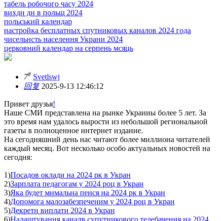
табель робочого часу 2024
вихдн дн в польщ 2024
польський календар
настройка бесплатных спутниковых каналов 2024 года
чисельнсть населення Украни 2024
церковний календар на серпень мсяць
#
7
Svetlswj
回复
2025-9-13 12:46:12
Привет друзья
!
Наше СМИ представлена на рынке Украниы более 5 лет. За
это время нам удалось вырости из небольшой региональной
газеты в полноценное интернет издание.
На сегодняшний день нас читают более миллиона читателей
каждый месяц. Вот несколько особо актуальных новостей на
сегодня:
1)
Посадов оклади на 2024 рк в Укран
2)
Зарплата педагогам у 2024 роц в Укран
3)
Яка будет мнмальна пенся на 2024 рк в Укран
4)
Допомога малозабезпеченим у 2024 роц в Укран
5)
Декретн виплати 2024 в Укран
6)
Налаштування каналв супутникового телебачення на 2024