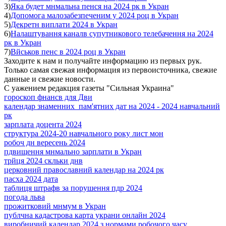
3)
Яка будет мнмальна пенся на 2024 рк в Укран
4)
Допомога малозабезпеченим у 2024 роц в Укран
5)
Декретн виплати 2024 в Укран
6)
Налаштування каналв супутникового телебачення на 2024
рк в Укран
7)
Вйськов пенс в 2024 роц в Укран
Заходите к нам и получайте информацию из первых рук.
Только самая свежая информация из первоисточника, свежие
данные и свежие новости.
С уажением редакция газеты "Сильная Украина"
гороскоп фнансв для Дви
календар знаменних пам'ятних дат на 2024 - 2024 навчальний
рк
зарплата доцента 2024
структура 2024-20 навчального року лист мон
робоч дн вересень 2024
пдвищення мнмально зарплати в Укран
трйця 2024 скльки днв
церковний православний календар на 2024 рк
пасха 2024 дата
таблиця штрафв за порушення пдр 2024
погода льва
прожитковий мнмум в Укран
публчна кадастрова карта украни онлайн 2024
виробничий календар 2024 з нормами робочого часу