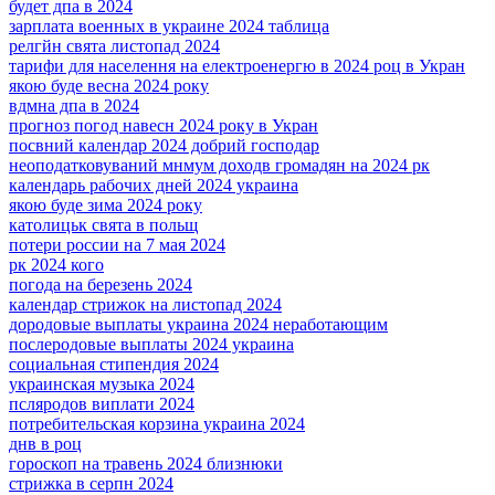
будет дпа в 2024
зарплата военных в украине 2024 таблица
релгйн свята листопад 2024
тарифи для населення на електроенергю в 2024 роц в Укран
якою буде весна 2024 року
вдмна дпа в 2024
прогноз погод навесн 2024 року в Укран
посвний календар 2024 добрий господар
неоподатковуваний мнмум доходв громадян на 2024 рк
календарь рабочих дней 2024 украина
якою буде зима 2024 року
католицьк свята в польщ
потери россии на 7 мая 2024
рк 2024 кого
погода на березень 2024
календар стрижок на листопад 2024
дородовые выплаты украина 2024 неработающим
послеродовые выплаты 2024 украина
социальная стипендия 2024
украинская музыка 2024
псляродов виплати 2024
потребительская корзина украина 2024
днв в роц
гороскоп на травень 2024 близнюки
стрижка в серпн 2024