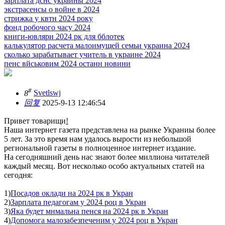
зарплата дснс украины 2024
экстрасенсы о войне в 2024
стрижка у квтн 2024 року
фонд робочого часу 2024
книги-ювляри 2024 рк для бблотек
калькулятор расчета малоимущей семьи украина 2024
сколько зарабатывает учитель в украине 2024
пенс вйськовим 2024 останн новини
#
8
Svetlswj
回复
2025-9-13 12:46:54
Привет товарищи
!
Наша интернет газета представлена на рынке Украниы более
5 лет. За это время нам удалось вырости из небольшой
региональной газеты в полноценное интернет издание.
На сегодняшний день нас знают более миллиона читателей
каждый месяц. Вот несколько особо актуальных статей на
сегодня:
1)
Посадов оклади на 2024 рк в Укран
2)
Зарплата педагогам у 2024 роц в Укран
3)
Яка будет мнмальна пенся на 2024 рк в Укран
4)
Допомога малозабезпеченим у 2024 роц в Укран