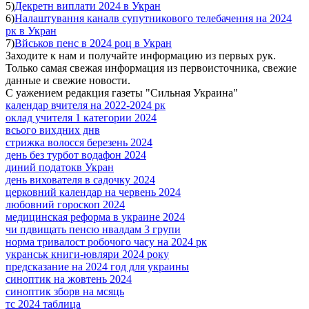
5)
Декретн виплати 2024 в Укран
6)
Налаштування каналв супутникового телебачення на 2024
рк в Укран
7)
Вйськов пенс в 2024 роц в Укран
Заходите к нам и получайте информацию из первых рук.
Только самая свежая информация из первоисточника, свежие
данные и свежие новости.
С уажением редакция газеты "Сильная Украина"
календар вчителя на 2022-2024 рк
оклад учителя 1 категории 2024
всього вихдних днв
стрижка волосся березень 2024
день без турбот водафон 2024
диний податокв Укран
день вихователя в садочку 2024
церковний календар на червень 2024
любовний гороскоп 2024
медицинская реформа в украине 2024
чи пдвищать пенсю нвалдам 3 групи
норма тривалост робочого часу на 2024 рк
укранськ книги-ювляри 2024 року
предсказание на 2024 год для украины
синоптик на жовтень 2024
синоптик зборв на мсяць
тс 2024 таблица