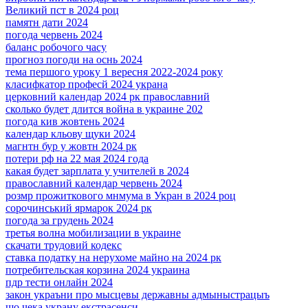
Великий пст в 2024 роц
памятн дати 2024
погода червень 2024
баланс робочого часу
прогноз погоди на оснь 2024
тема першого уроку 1 вересня 2022-2024 року
класифкатор професй 2024 украна
церковний календар 2024 рк православний
сколько будет длится война в украине 202
погода кив жовтень 2024
календар кльову щуки 2024
магнтн бур у жовтн 2024 рк
потери рф на 22 мая 2024 года
какая будет зарплата у учителей в 2024
православний календар червень 2024
розмр прожиткового мнмума в Укран в 2024 роц
сорочинський ярмарок 2024 рк
погода за грудень 2024
третья волна мобилизации в украине
скачати трудовий кодекс
ставка податку на нерухоме майно на 2024 рк
потребительская корзина 2024 украина
пдр тести онлайн 2024
закон украъни про мысцевы державны адмыныстрацыъ
що чека украну екстрасенси