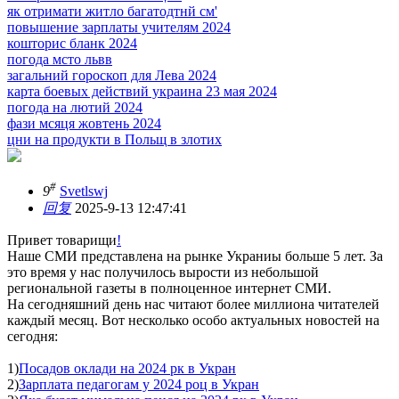
як отримати житло багатодтнй см'
повышение зарплаты учителям 2024
кошторис бланк 2024
погода мсто львв
загальний гороскоп для Лева 2024
карта боевых действий украина 23 мая 2024
погода на лютий 2024
фази мсяця жовтень 2024
цни на продукти в Польщ в злотих
#
9
Svetlswj
回复
2025-9-13 12:47:41
Привет товарищи
!
Наше СМИ представлена на рынке Украниы больше 5 лет. За
это время у нас получилось вырости из небольшой
региональной газеты в полноценное интернет СМИ.
На сегодняшний день нас читают более миллиона читателей
каждый месяц. Вот несколько особо актуальных новостей на
сегодня:
1)
Посадов оклади на 2024 рк в Укран
2)
Зарплата педагогам у 2024 роц в Укран