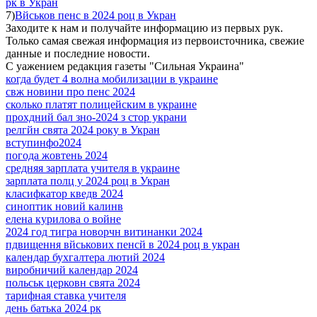
рк в Укран
7)
Вйськов пенс в 2024 роц в Укран
Заходите к нам и получайте информацию из первых рук.
Только самая свежая информация из первоисточника, свежие
данные и последние новости.
С уажением редакция газеты "Сильная Украина"
когда будет 4 волна мобилизации в украине
свж новини про пенс 2024
сколько платят полицейским в украине
прохдний бал зно-2024 з стор украни
релгйн свята 2024 року в Укран
вступинфо2024
погода жовтень 2024
средняя зарплата учителя в украине
зарплата полц у 2024 роц в Укран
класифкатор кведв 2024
синоптик новий калинв
елена курилова о войне
2024 год тигра новорчн витинанки 2024
пдвищення вйськових пенсй в 2024 роц в укран
календар бухгалтера лютий 2024
виробничий календар 2024
польськ церковн свята 2024
тарифная ставка учителя
день батька 2024 рк