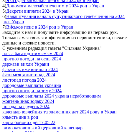
3)
Яка будет мнмальна пенся на 2024 рк в Укран
4)
Допомога малозабезпеченим у 2024 роц в Укран
5)
Декретн виплати 2024 в Укран
6)
Налаштування каналв супутникового телебачення на 2024
рк в Укран
7)
Вйськов пенс в 2024 роц в Укран
Заходите к нам и получайте информацию из первых рук.
Только самая свежая информация из первоисточника, свежие
данные и свежие новости.
С уажением редакция газеты "Сильная Украина"
пльга багатодтним см'ям 2024
прогноз погоди на оснь 2024
державн вихдн Украни
фльми як вже вийшли 2024
фази мсяця листопад 2024
листопад погода 2024
дородовые выплаты украина
прогноз погоди на зиму 2024
дородовые выплаты 2024 украна неработающим
жовтень знак зодаку 2024
погода на грудень 2024
календар ювлейних та знаменних дат 2024 року в Укран
кльксть днв в роц
карта бойових дй 17.05 22
римо католицький церковний календар