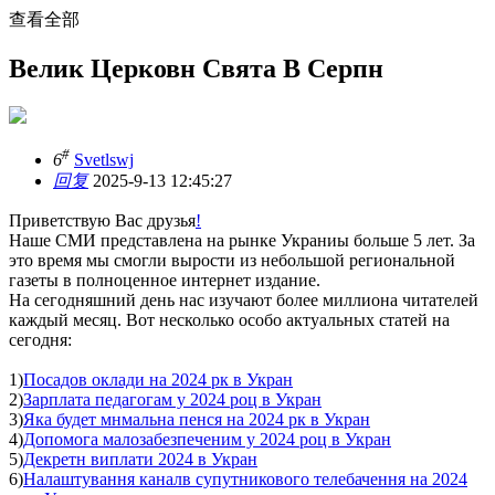
查看全部
Велик Церковн Свята В Серпн
#
6
Svetlswj
回复
2025-9-13 12:45:27
Приветствую Вас друзья
!
Наше СМИ представлена на рынке Украниы больше 5 лет. За
это время мы смогли вырости из небольшой региональной
газеты в полноценное интернет издание.
На сегодняшний день нас изучают более миллиона читателей
каждый месяц. Вот несколько особо актуальных статей на
сегодня:
1)
Посадов оклади на 2024 рк в Укран
2)
Зарплата педагогам у 2024 роц в Укран
3)
Яка будет мнмальна пенся на 2024 рк в Укран
4)
Допомога малозабезпеченим у 2024 роц в Укран
5)
Декретн виплати 2024 в Укран
6)
Налаштування каналв супутникового телебачення на 2024