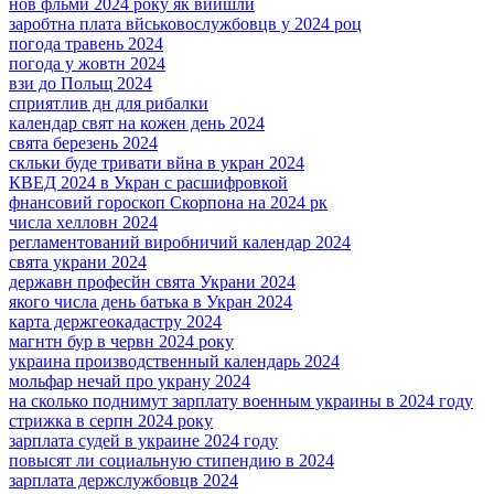
нов фльми 2024 року як вийшли
заробтна плата вйськовослужбовцв у 2024 роц
погода травень 2024
погода у жовтн 2024
взи до Польщ 2024
сприятлив дн для рибалки
календар свят на кожен день 2024
свята березень 2024
скльки буде тривати вйна в укран 2024
КВЕД 2024 в Укран с расшифровкой
фнансовий гороскоп Скорпона на 2024 рк
числа хелловн 2024
регламентований виробничий календар 2024
свята украни 2024
державн професйн свята Украни 2024
якого числа день батька в Укран 2024
карта держгеокадастру 2024
магнтн бур в червн 2024 року
украина производственный календарь 2024
мольфар нечай про украну 2024
на сколько поднимут зарплату военным украины в 2024 году
стрижка в серпн 2024 року
зарплата судей в украине 2024 году
повысят ли социальную стипендию в 2024
зарплата держслужбовцв 2024