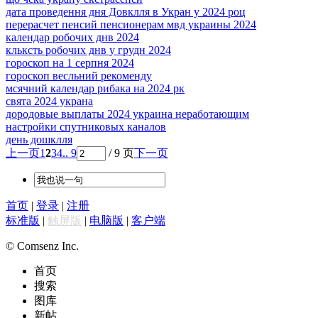
дата проведення дня Довклля в Укран у 2024 роц
перерасчет пенсий пенсионерам мвд украины 2024
календар робочих днв 2024
кльксть робочих днв у грудн 2024
гороскоп на 1 серпня 2024
гороскоп весльний рекоменду
мсячний календар рибака на 2024 рк
свята 2024 украна
дородовые выплаты 2024 украина неработающим
настройки спутниковых каналов
день дошклля
上一页
1
2
3
4
.. 9
/ 9 页
下一页
首页
|
登录
|
注册
标准版
|
触屏版
|
电脑版
|
客户端
© Comsenz Inc.
首页
搜索
图库
新帖