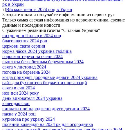
рк в Укран
7)
Вйськов пенс в 2024 роц в Укран
Заходите к нам и получайте информацию из первых рук.
Только самая свежая информация из первоисточника, свежие
данные и последние новости.
С уажением редакция газеты "Сильная Украина"
вихдн дн в Польщ в 2024 роц
благовщення 2024 роц
церковн свята серпня
норма часов 2024 украина таблица
гороскоп терези на счень 2024
выплаты безработным беременным 2024
свята у листопад 2024
погода на березень 2024
когда приходят дородовые деньги 2024 украина
сайт для бухгалтерв бюджетних органзацй
свята в счн 2024
нов псн 2024 року
день вихователя 2024 украина
календар свят
виплати при народженн друго дитини 2024
паска у 2024 роц
курилова про украну 2024
посвний календар на 2024 рк для огородника
греко-католицький церковний календар для Украни на 2024