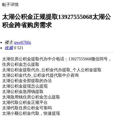
帖子详情
太湖公积金正规提取13927555068太湖公
积金跨省购房需求
楼主
qwe0760z
收藏
0
521
太湖住房公积金提取代办中介电话：13927555068微信同号，
住房公积金怎么提取
太湖公积金提取代办_公积金代办提取_个人公积金提取
太湖公积金代办_公积金代提代取中介咨询
太湖公积金全部提取的办法
太湖公积金提现怎么提现
太湖公积金急用钱提取
太湖急用钱住房公积金怎么提取
太湖代取公积金正规平台
太湖代取住房公积金可靠吗
太湖小额公积金代取，快速提现