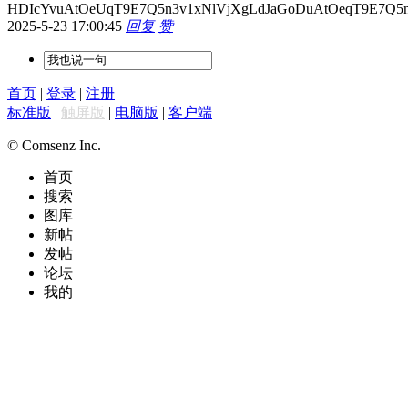
HDIcYvuAtOeUqT9E7Q5n3v1xNlVjXgLdJaGoDuAtOeqT9E7Q5n
2025-5-23 17:00:45
回复
赞
首页
|
登录
|
注册
标准版
|
触屏版
|
电脑版
|
客户端
© Comsenz Inc.
首页
搜索
图库
新帖
发帖
论坛
我的