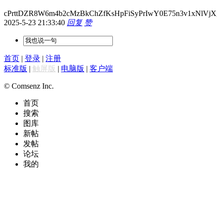
cPrttDZR8W6m4b2cMzBkChZfKsHpFiSyPrIwY0E75n3v1xNlVj
2025-5-23 21:33:40
回复
赞
首页
|
登录
|
注册
标准版
|
触屏版
|
电脑版
|
客户端
© Comsenz Inc.
首页
搜索
图库
新帖
发帖
论坛
我的