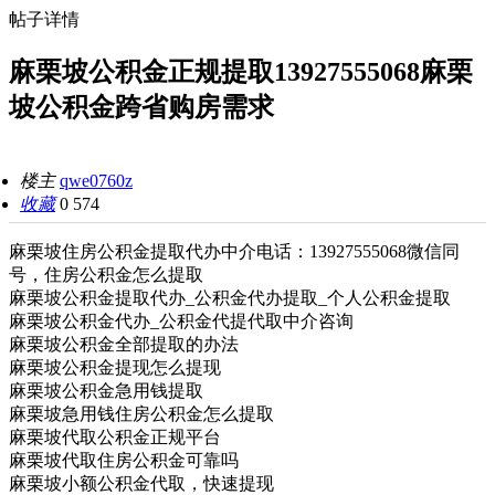
帖子详情
麻栗坡公积金正规提取13927555068麻栗
坡公积金跨省购房需求
楼主
qwe0760z
收藏
0
574
麻栗坡住房公积金提取代办中介电话：13927555068微信同
号，住房公积金怎么提取
麻栗坡公积金提取代办_公积金代办提取_个人公积金提取
麻栗坡公积金代办_公积金代提代取中介咨询
麻栗坡公积金全部提取的办法
麻栗坡公积金提现怎么提现
麻栗坡公积金急用钱提取
麻栗坡急用钱住房公积金怎么提取
麻栗坡代取公积金正规平台
麻栗坡代取住房公积金可靠吗
麻栗坡小额公积金代取，快速提现