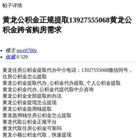
帖子详情
黄龙公积金正规提取13927555068黄龙公
积金跨省购房需求
楼主
qwe0760z
收藏
0
529
黄龙住房公积金提取代办中介电话：13927555068微信同号，
住房公积金怎么提取
黄龙公积金提取代办_公积金代办提取_个人公积金提取
黄龙公积金代办_公积金代提代取中介咨询
黄龙公积金全部提取的办法
黄龙公积金提现怎么提现
黄龙公积金急用钱提取
黄龙急用钱住房公积金怎么提取
黄龙代取公积金正规平台
黄龙代取住房公积金可靠吗
黄龙小额公积金代取，快速提现