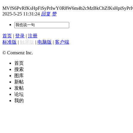
MVfS6PvRfKsHpFiSyPrIwY0R8W6m4b2cMzBkChZfKsHpiSyP
2025-5-25 11:31:24
回复
赞
首页
|
登录
|
注册
标准版
|
触屏版
|
电脑版
|
客户端
© Comsenz Inc.
首页
搜索
图库
新帖
发帖
论坛
我的