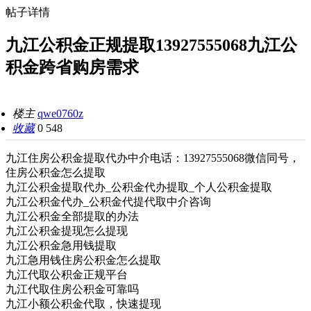
帖子详情
九江公积金正规提取13927555068九江公
积金跨省购房需求
楼主
qwe0760z
收藏
0
548
九江住房公积金提取代办中介电话：13927555068微信同号，
住房公积金怎么提取
九江公积金提取代办_公积金代办提取_个人公积金提取
九江公积金代办_公积金代提代取中介咨询
九江公积金全部提取的办法
九江公积金提现怎么提现
九江公积金急用钱提取
九江急用钱住房公积金怎么提取
九江代取公积金正规平台
九江代取住房公积金可靠吗
九江小额公积金代取，快速提现