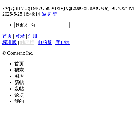
Zzq5g3HVUqT9E7Q5n3v1xlVjXgLdJaGoDuAtOeUqT9E7Q5n3v
2025-5-25 16:46:14
回复
赞
首页
|
登录
|
注册
标准版
|
触屏版
|
电脑版
|
客户端
© Comsenz Inc.
首页
搜索
图库
新帖
发帖
论坛
我的