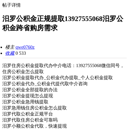
帖子详情
汨罗公积金正规提取13927555068汨罗公
积金跨省购房需求
楼主
qwe0760z
收藏
0
533
汨罗住房公积金提取代办中介电话：13927555068微信同号，
住房公积金怎么提取
汨罗公积金提取代办_公积金代办提取_个人公积金提取
汨罗公积金代办_公积金代提代取中介咨询
汨罗公积金全部提取的办法
汨罗公积金提现怎么提现
汨罗公积金急用钱提取
汨罗急用钱住房公积金怎么提取
汨罗代取公积金正规平台
汨罗代取住房公积金可靠吗
汨罗小额公积金代取，快速提现