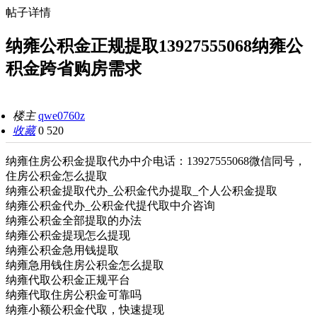
帖子详情
纳雍公积金正规提取13927555068纳雍公
积金跨省购房需求
楼主
qwe0760z
收藏
0
520
纳雍住房公积金提取代办中介电话：13927555068微信同号，
住房公积金怎么提取
纳雍公积金提取代办_公积金代办提取_个人公积金提取
纳雍公积金代办_公积金代提代取中介咨询
纳雍公积金全部提取的办法
纳雍公积金提现怎么提现
纳雍公积金急用钱提取
纳雍急用钱住房公积金怎么提取
纳雍代取公积金正规平台
纳雍代取住房公积金可靠吗
纳雍小额公积金代取，快速提现