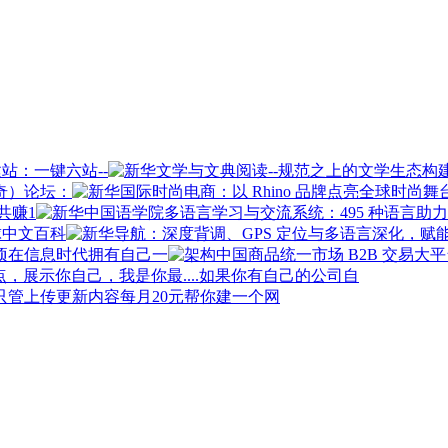
站：一键六站--
奇）论坛：
共赚1
球中文百科
在信息时代拥有自己一
如果你有自己的公司自
每月20元帮你建一个网