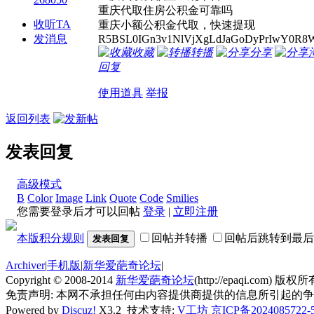
重庆代取住房公积金可靠吗
收听TA
重庆小额公积金代取，快速提现
发消息
R5BSL0IGn3v1NlVjXgLdJaGoDyPrIwY0R8W
收藏
转播
分享
回复
使用道具
举报
返回列表
发表回复
高级模式
B
Color
Image
Link
Quote
Code
Smilies
您需要登录后才可以回帖
登录
|
立即注册
本版积分规则
回帖并转播
回帖后跳转到最后
发表回复
Archiver
|
手机版
|
新华爱葩奇论坛
|
Copyright © 2008-2014
新华爱葩奇论坛
(http://epaqi.com) 版权所有
免责声明: 本网不承担任何由内容提供商提供的信息所引起的
Powered by
Discuz!
X3.2
技术支持:
V工坊
京ICP备2024085722-