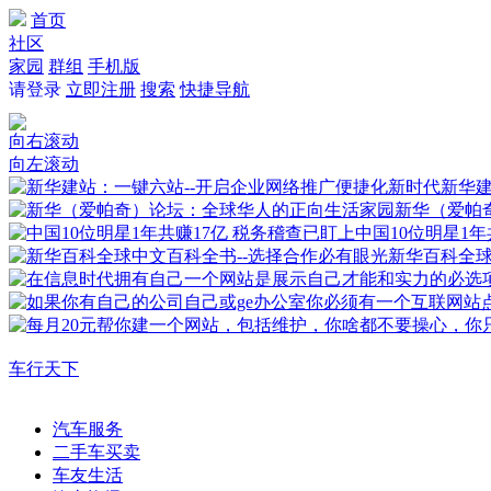
首页
社区
家园
群组
手机版
请登录
立即注册
搜索
快捷导航
向右滚动
向左滚动
新华建
新华（爱帕
中国10位明星1年
新华百科全
车行天下
汽车服务
二手车买卖
车友生活