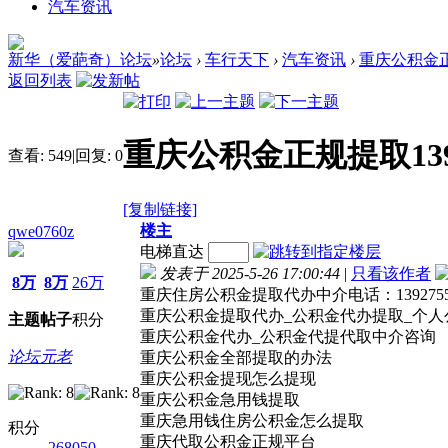
汽车资讯
新华（爱葩奇）论坛
»
论坛
›
车行天下
›
汽车资讯
›
重庆公积金正
返回列表
重庆公积金正规提取139
查看:
549
|
回复:
0
[复制链接]
楼主
qwe0760z
电梯直达
发表于 2025-5-26 17:00:44
|
只看该作者
8万
8万
26万
重庆住房公积金提取代办中介电话：139275
重庆公积金提取代办_公积金代办提取_个人
主题
帖子
积分
重庆公积金代办_公积金代提代取中介咨询
论坛元老
重庆公积金全部提取的办法
重庆公积金提现怎么提现
重庆公积金急用钱提取
重庆急用钱住房公积金怎么提取
积分
重庆代取公积金正规平台
268050