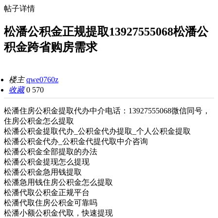
帖子详情
松潘公积金正规提取13927555068松潘公
积金跨省购房需求
楼主
qwe0760z
收藏
0
570
松潘住房公积金提取代办中介电话：13927555068微信同号，
住房公积金怎么提取
松潘公积金提取代办_公积金代办提取_个人公积金提取
松潘公积金代办_公积金代提代取中介咨询
松潘公积金全部提取的办法
松潘公积金提现怎么提现
松潘公积金急用钱提取
松潘急用钱住房公积金怎么提取
松潘代取公积金正规平台
松潘代取住房公积金可靠吗
松潘小额公积金代取，快速提现