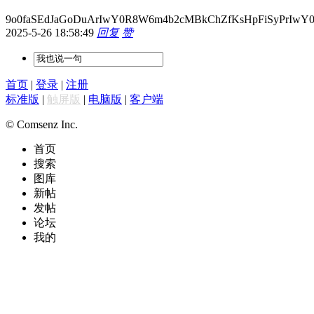
9o0faSEdJaGoDuArIwY0R8W6m4b2cMBkChZfKsHpFiSyPrIw
2025-5-26 18:58:49
回复
赞
首页
|
登录
|
注册
标准版
|
触屏版
|
电脑版
|
客户端
© Comsenz Inc.
首页
搜索
图库
新帖
发帖
论坛
我的