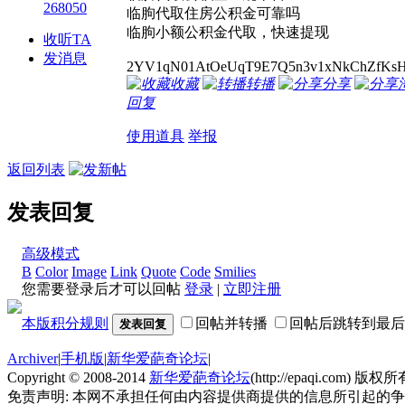
268050
临朐代取住房公积金可靠吗
临朐小额公积金代取，快速提现
收听TA
发消息
2YV1qN01AtOeUqT9E7Q5n3v1xNkChZfKsH
收藏
转播
分享
回复
使用道具
举报
返回列表
发表回复
高级模式
B
Color
Image
Link
Quote
Code
Smilies
您需要登录后才可以回帖
登录
|
立即注册
本版积分规则
回帖并转播
回帖后跳转到最后
发表回复
Archiver
|
手机版
|
新华爱葩奇论坛
|
Copyright © 2008-2014
新华爱葩奇论坛
(http://epaqi.com) 版权所有
免责声明: 本网不承担任何由内容提供商提供的信息所引起的