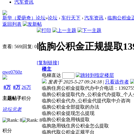
汽车资讯
新华（爱葩奇）论坛
»
论坛
›
车行天下
›
汽车资讯
›
临朐公积金正
返回列表
临朐公积金正规提取139
查看:
569
|
回复:
0
[复制链接]
楼主
qwe0760z
电梯直达
发表于 2025-5-27 09:24:18
|
只看该作者
8万
8万
26万
临朐住房公积金提取代办中介电话：139275
临朐公积金提取代办_公积金代办提取_个人
主题
帖子
积分
临朐公积金代办_公积金代提代取中介咨询
临朐公积金全部提取的办法
论坛元老
临朐公积金提现怎么提现
临朐公积金急用钱提取
临朐急用钱住房公积金怎么提取
积分
临朐代取公积金正规平台