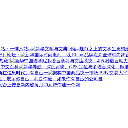
站：一键六站--
奇）论坛：
共赚1
球中文百科
在信息时代拥有自己一
如果你有自己的公司自
每月20元帮你建一个网