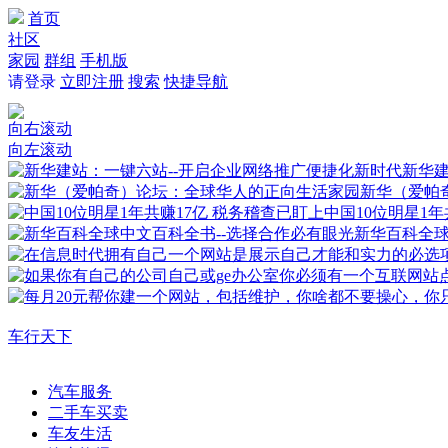
首页
社区
家园
群组
手机版
请登录
立即注册
搜索
快捷导航
向右滚动
向左滚动
新华建
新华（爱帕
中国10位明星1年
新华百科全
车行天下
汽车服务
二手车买卖
车友生活