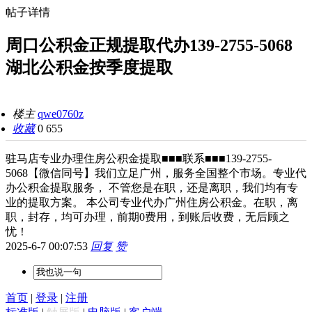
帖子详情
周口公积金正规提取代办139-2755-5068
湖北公积金按季度提取
楼主
qwe0760z
收藏
0
655
驻马店专业办理住房公积金提取■■■联系■■■139-2755-
5068【微信同号】我们立足广州，服务全国整个市场。专业代
办公积金提取服务， 不管您是在职，还是离职，我们均有专
业的提取方案。 本公司专业代办广州住房公积金。在职，离
职，封存，均可办理，前期0费用，到账后收费，无后顾之
忧！
2025-6-7 00:07:53
回复
赞
首页
|
登录
|
注册