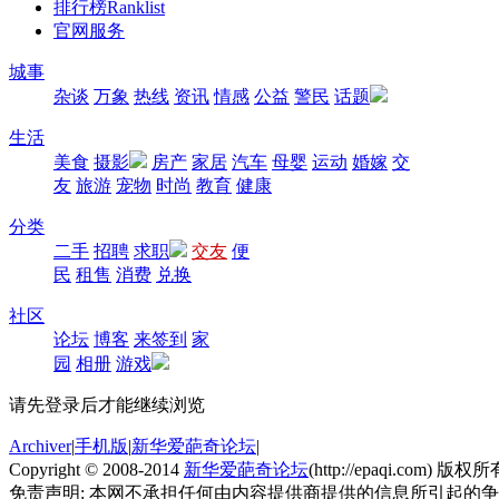
排行榜
Ranklist
官网服务
城事
杂谈
万象
热线
资讯
情感
公益
警民
话题
生活
美食
摄影
房产
家居
汽车
母婴
运动
婚嫁
交
友
旅游
宠物
时尚
教育
健康
分类
二手
招聘
求职
交友
便
民
租售
消费
兑换
社区
论坛
博客
来签到
家
园
相册
游戏
请先登录后才能继续浏览
Archiver
|
手机版
|
新华爱葩奇论坛
|
Copyright © 2008-2014
新华爱葩奇论坛
(http://epaqi.com) 版权所有
免责声明: 本网不承担任何由内容提供商提供的信息所引起的