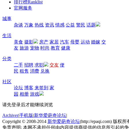
排行榜
Ranklist
官网服务
城事
杂谈
万象
热线
资讯
情感
公益
警民
话题
生活
美食
摄影
房产
家居
汽车
母婴
运动
婚嫁
交
友
旅游
宠物
时尚
教育
健康
分类
二手
招聘
求职
交友
便
民
租售
消费
兑换
社区
论坛
博客
来签到
家
园
相册
游戏
请先登录后才能继续浏览
Archiver
|
手机版
|
新华爱葩奇论坛
|
Copyright © 2008-2014
新华爱葩奇论坛
(http://epaqi.com) 版权所有
免责声明: 本网不承担任何由内容提供商提供的信息所引起的