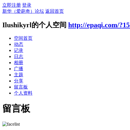
立即注册
登录
新华（爱葩奇）论坛
返回首页
Ilushikyrl的个人空间
http://epaqi.com/?1
空间首页
动态
记录
日志
相册
广播
主题
分享
留言板
个人资料
留言板