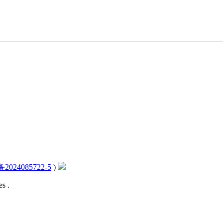
2024085722-5
)
s .