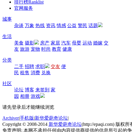
排行榜
Ranklist
官网服务
城事
杂谈
万象
热线
资讯
情感
公益
警民
话题
生活
美食
摄影
房产
家居
汽车
母婴
运动
婚嫁
交
友
旅游
宠物
时尚
教育
健康
分类
二手
招聘
求职
交友
便
民
租售
消费
兑换
社区
论坛
博客
来签到
家
园
相册
游戏
请先登录后才能继续浏览
Archiver
|
手机版
|
新华爱葩奇论坛
|
Copyright © 2008-2014
新华爱葩奇论坛
(http://epaqi.com) 版权所有
免责声明: 本网不承担任何由内容提供商提供的信息所引起的