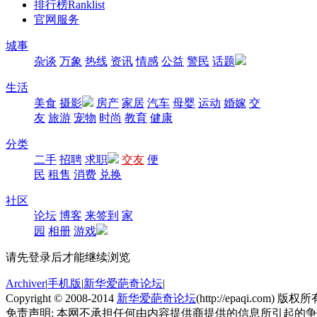
排行榜
Ranklist
官网服务
城事
杂谈
万象
热线
资讯
情感
公益
警民
话题
生活
美食
摄影
房产
家居
汽车
母婴
运动
婚嫁
交
友
旅游
宠物
时尚
教育
健康
分类
二手
招聘
求职
交友
便
民
租售
消费
兑换
社区
论坛
博客
来签到
家
园
相册
游戏
请先登录后才能继续浏览
Archiver
|
手机版
|
新华爱葩奇论坛
|
Copyright © 2008-2014
新华爱葩奇论坛
(http://epaqi.com) 版权所有
免责声明: 本网不承担任何由内容提供商提供的信息所引起的