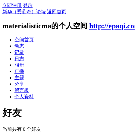
立即注册
登录
新华（爱葩奇）论坛
返回首页
materialisticma的个人空间
http://epaqi.c
空间首页
动态
记录
日志
相册
广播
主题
分享
留言板
个人资料
好友
当前共有
0
个好友