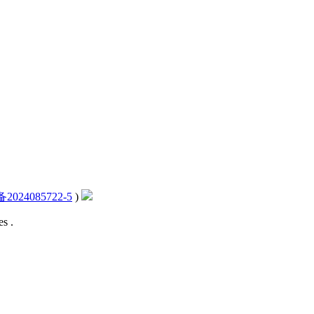
2024085722-5
)
s .