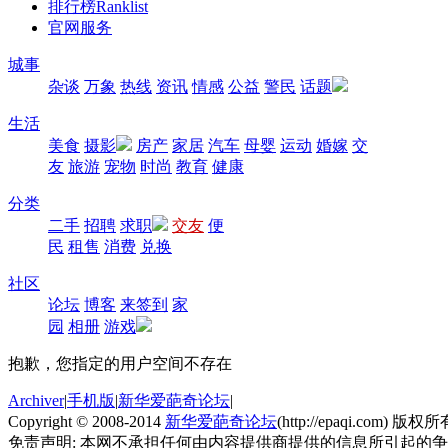
排行榜
Ranklist
官网服务
城事
杂谈
万象
热线
资讯
情感
公益
警民
话题
生活
美食
摄影
房产
家居
汽车
母婴
运动
婚嫁
交
友
旅游
宠物
时尚
教育
健康
分类
二手
招聘
求职
交友
便
民
租售
消费
兑换
社区
论坛
博客
来签到
家
园
相册
游戏
抱歉，您指定的用户空间不存在
Archiver
|
手机版
|
新华爱葩奇论坛
|
Copyright © 2008-2014
新华爱葩奇论坛
(http://epaqi.com) 版权所有
免责声明: 本网不承担任何由内容提供商提供的信息所引起的