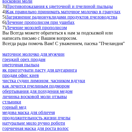
восковой моли
3)
Противопоказания к цветочной и пчелиной пыльцы
4)
Как правильно принимать маточное молочко в гранулах
5)
Загрязнение радионуклидами продуктов пчеловодства
6)
Лечение прополисом при ушибах
7)
Лечение мозолей прополисом
Вы Всегда можете обратиться к нам за подсказкой или
написать письмо с Вашим вопросом.
Всегда рады помочь Вам! С уважением, пасека "Пчеландия"
маточное молочко для мужчин
грецкий орех продам
цветочная пыльца
як приготувати пасту для шугаринга
продам офис киев
чистка судин лимоном часником вдгуки
как лечится пчелиным подмором
обертывания для похудения медом
личинка восковой моли отзывы
стльники
горный мед
медова маска для обличчя
продолжительность жизни пчелы
натуральне мило ручно роботи
горчичная маска для роста волос