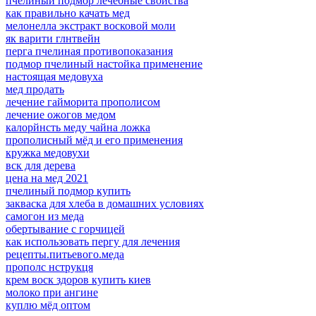
пчелиный подмор лечебные свойства
как правильно качать мед
мелонелла экстракт восковой моли
як варити глнтвейн
перга пчелиная противопоказания
подмор пчелиный настойка применение
настоящая медовуха
мед продать
лечение гайморита прополисом
лечение ожогов медом
калорйнсть меду чайна ложка
прополисный мёд и его применения
кружка медовухи
вск для дерева
цена на мед 2021
пчелиный подмор купить
закваска для хлеба в домашних условиях
самогон из меда
обертывание с горчицей
как использовать пергу для лечения
рецепты.питьевого.меда
прополс нструкця
крем воск здоров купить киев
молоко при ангине
куплю мёд оптом