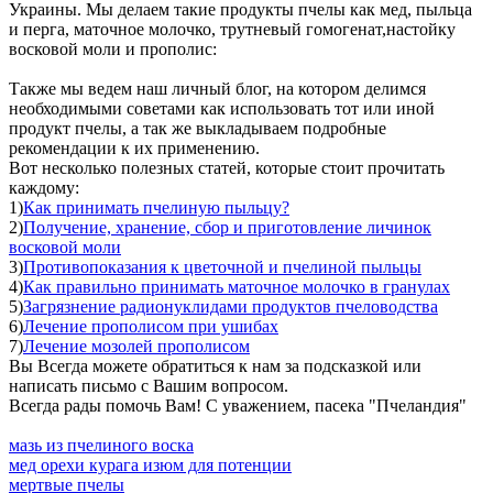
Украины. Мы делаем такие продукты пчелы как мед, пыльца
и перга, маточное молочко, трутневый гомогенат,настойку
восковой моли и прополис:
Также мы ведем наш личный блог, на котором делимся
необходимыми советами как использовать тот или иной
продукт пчелы, а так же выкладываем подробные
рекомендации к их применению.
Вот несколько полезных статей, которые стоит прочитать
каждому:
1)
Как принимать пчелиную пыльцу?
2)
Получение, хранение, сбор и приготовление личинок
восковой моли
3)
Противопоказания к цветочной и пчелиной пыльцы
4)
Как правильно принимать маточное молочко в гранулах
5)
Загрязнение радионуклидами продуктов пчеловодства
6)
Лечение прополисом при ушибах
7)
Лечение мозолей прополисом
Вы Всегда можете обратиться к нам за подсказкой или
написать письмо с Вашим вопросом.
Всегда рады помочь Вам! С уважением, пасека "Пчеландия"
мазь из пчелиного воска
мед орехи курага изюм для потенции
мертвые пчелы