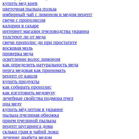
купить мед киев
цветочная пыльца польза
имбирный чай с лимоном и медом рецепт
свечи с прополисом
калории в сахаре
интернет магазин пчеловодства украина
толстеют ли от меда
свечи прополис дн при простатите
восковая моль
проверка меда
осветление волос лимоном
как определить натуральность меда
перга медовая как принимать
рецепт от кашля
купить продукты
как собирать прополис
как изготовить медовуху
лечебные свойства подмора пчел
цна меду
купить мёд оптом в украине
пыльца пчелиная обножка
прием пчелиной пыльцы
рецепт шугаринга дома
скльки грам в чайнй ложц
лечение диабета медом