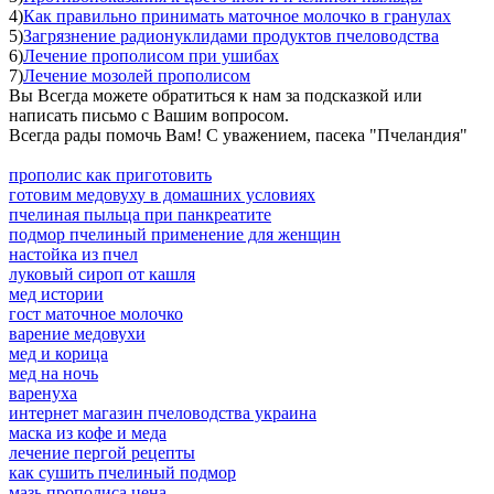
4)
Как правильно принимать маточное молочко в гранулах
5)
Загрязнение радионуклидами продуктов пчеловодства
6)
Лечение прополисом при ушибах
7)
Лечение мозолей прополисом
Вы Всегда можете обратиться к нам за подсказкой или
написать письмо с Вашим вопросом.
Всегда рады помочь Вам! С уважением, пасека "Пчеландия"
прополис как приготовить
готовим медовуху в домашних условиях
пчелиная пыльца при панкреатите
подмор пчелиный применение для женщин
настойка из пчел
луковый сироп от кашля
мед истории
гост маточное молочко
варение медовухи
мед и корица
мед на ночь
варенуха
интернет магазин пчеловодства украина
маска из кофе и меда
лечение пергой рецепты
как сушить пчелиный подмор
мазь прополиса цена