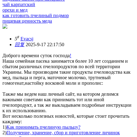
чай карпатский
орехи и мед
как готовить пчелиный подмор
пищевая ценность меда
#
5
Evacsj
回复
2025-9-17 22:17:50
Доброго времени суток господа
!
Наша семейная пасека занимается более 10 лет созданием и
сбытом различных пчелопродуктов по всей территории
Украины. Мы производим такие продукты пчеловодства как
мед, пыльца и перга, маточное молочко, трутневый
гомогенат,настойку восковой моли и прополис:
Также мы ведем наш личный сайт, на котором делимся
важными советами как принимать тот или иной
пчелопродукт, а так же выкладываем подробные инструкции
к их использованию.
Вот несколько полезных новостей, которые стоит прочитать
каждому:
1)
Как принимать пчелиную пыльцу?
2)
Получение, хранение, сбор и приготовление личинок