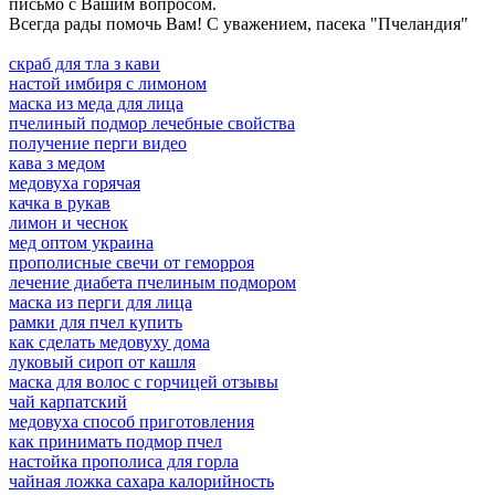
письмо с Вашим вопросом.
Всегда рады помочь Вам! С уважением, пасека "Пчеландия"
скраб для тла з кави
настой имбиря с лимоном
маска из меда для лица
пчелиный подмор лечебные свойства
получение перги видео
кава з медом
медовуха горячая
качка в рукав
лимон и чеснок
мед оптом украина
прополисные свечи от геморроя
лечение диабета пчелиным подмором
маска из перги для лица
рамки для пчел купить
как сделать медовуху дома
луковый сироп от кашля
маска для волос с горчицей отзывы
чай карпатский
медовуха способ приготовления
как принимать подмор пчел
настойка прополиса для горла
чайная ложка сахара калорийность