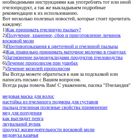
необходимыми инструкциями как употреблять тот или иной
пчелопродукт, а так же выкладываем подробные
рекомендации к их использованию.
Вот несколько полезных новостей, которые стоит прочитать
каждому:
1)
Как принимать пчелиную пыльцу?
2)
Получение, хранение, сбор и приготовление личинок
восковой моли
3)
Противопоказания к цветочной и пчелиной пыльцы
4)
Как правильно принимать маточное молочко в гранулах
5)
Загрязнение радионуклидами продуктов пчеловодства
6)
Лечение прополисом при ушибах
7)
Лечение мозолей прополисом
Вы Всегда можете обратиться к нам за подсказкой или
написать письмо с Вашим вопросом.
Всегда рады помочь Вам! С уважением, пасека "Пчеландия"
медовая маска для волос
настойка из пчелиного подмора для суставов
пыльца пчелиная полезные свойства применение
мед для похудения
как выглядит перга
лкувальний вулик
продукт жизнедеятельности восковой моли
медовуха казачья