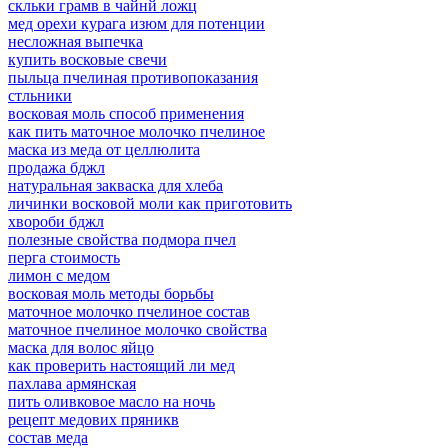
скльки грамв в чайнй ложц
мед орехи курага изюм для потенции
несложная выпечка
купить восковые свечи
пыльца пчелиная противопоказания
стльники
восковая моль способ применения
как пить маточное молочко пчелиное
маска из меда от целлюлита
продажа бджл
натуральная закваска для хлеба
личинки восковой моли как приготовить
хвороби бджл
полезные свойства подмора пчел
перга стоимость
лимон с медом
восковая моль методы борьбы
маточное молочко пчелиное состав
маточное пчелиное молочко свойства
маска для волос яйцо
как проверить настоящий ли мед
пахлава армянская
пить оливковое масло на ночь
рецепт медових пряникв
состав меда