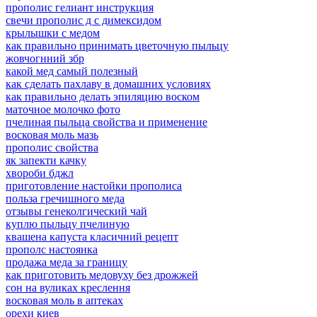
прополис гелиант инструкция
свечи прополис д с димексидом
крылышки с медом
как правильно принимать цветочную пыльцу
жовчогнний збр
какой мед самый полезный
как сделать пахлаву в домашних условиях
как правильно делать эпиляцию воском
маточное молочко фото
пчелиная пыльца свойства и применение
восковая моль мазь
прополис свойства
як запекти качку
хвороби бджл
приготовление настойки прополиса
польза гречишного меда
отзывы генеколгический чай
куплю пыльцу пчелиную
квашена капуста класичний рецепт
прополс настоянка
продажа меда за границу
как приготовить медовуху без дрожжей
сон на вуликах креслення
восковая моль в аптеках
орехи киев