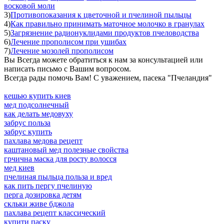
восковой моли
3)
Противопоказания к цветочной и пчелиной пыльцы
4)
Как правильно принимать маточное молочко в гранулах
5)
Загрязнение радионуклидами продуктов пчеловодства
6)
Лечение прополисом при ушибах
7)
Лечение мозолей прополисом
Вы Всегда можете обратиться к нам за консультацией или
написать письмо с Вашим вопросом.
Всегда рады помочь Вам! С уважением, пасека "Пчеландия"
кешью купить киев
мед подсолнечный
как делать медовуху
забрус польза
забрус купить
пахлава медова рецепт
каштановый мед полезные свойства
грчична маска для росту волосся
мед киев
пчелиная пыльца польза и вред
как пить пергу пчелиную
перга дозировка детям
скльки живе бджола
пахлава рецепт классический
купити паску