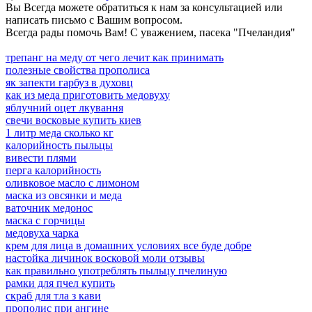
Вы Всегда можете обратиться к нам за консультацией или
написать письмо с Вашим вопросом.
Всегда рады помочь Вам! С уважением, пасека "Пчеландия"
трепанг на меду от чего лечит как принимать
полезные свойства прополиса
як запекти гарбуз в духовц
как из меда приготовить медовуху
яблучний оцет лкування
свечи восковые купить киев
1 литр меда сколько кг
калорийность пыльцы
вивести плями
перга калорийность
оливковое масло с лимоном
маска из овсянки и меда
ваточник медонос
маска с горчицы
медовуха чарка
крем для лица в домашних условиях все буде добре
настойка личинок восковой моли отзывы
как правильно употреблять пыльцу пчелиную
рамки для пчел купить
скраб для тла з кави
прополис при ангине