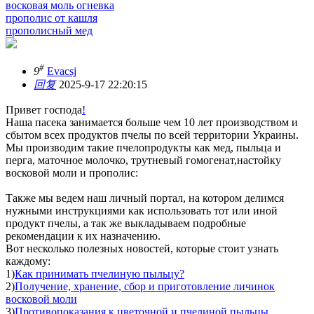
восковая моль огневка
прополис от кашля
прополисный мед
#
9
Evacsj
回复
2025-9-17 22:20:15
Привет господа
!
Наша пасека занимается больше чем 10 лет производством и
сбытом всех продуктов пчелы по всей территории Украины.
Мы производим такие пчелопродукты как мед, пыльца и
перга, маточное молочко, трутневый гомогенат,настойку
восковой моли и прополис:
Также мы ведем наш личный портал, на котором делимся
нужными инструкциями как использовать тот или иной
продукт пчелы, а так же выкладываем подробные
рекомендации к их назначению.
Вот несколько полезных новостей, которые стоит узнать
каждому:
1)
Как принимать пчелиную пыльцу?
2)
Получение, хранение, сбор и приготовление личинок
восковой моли
3)
Противопоказания к цветочной и пчелиной пыльцы