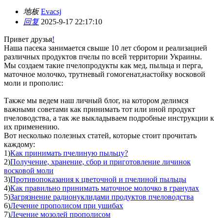
地板
Evacsj
回复
2025-9-17 22:17:10
Привет друзья
!
Наша пасека занимается свыше 10 лет сбором и реализацией
различных продуктов пчелы по всей территории Украины.
Мы создаем такие пчелопродукты как мед, пыльца и перга,
маточное молочко, трутневый гомогенат,настойку восковой
моли и прополис:
Также мы ведем наш личный блог, на котором делимся
важными советами как принимать тот или иной продукт
пчеловодства, а так же выкладываем подробные инструкции к
их применению.
Вот несколько полезных статей, которые стоит прочитать
каждому:
1)
Как принимать пчелиную пыльцу?
2)
Получение, хранение, сбор и приготовление личинок
восковой моли
3)
Противопоказания к цветочной и пчелиной пыльцы
4)
Как правильно принимать маточное молочко в гранулах
5)
Загрязнение радионуклидами продуктов пчеловодства
6)
Лечение прополисом при ушибах
7)
Лечение мозолей прополисом