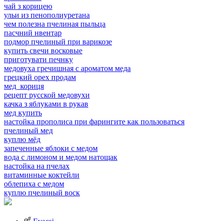
чай з корицею
ульи из пенополиуретана
чем полезна пчелиная пыльца
пасчний нвентар
подмор пчелиный при варикозе
купить свечи восковые
приготувати печнку
медовуха гречишная с ароматом меда
грецкий орех продам
мед кориця
рецепт русской медовухи
качка з яблуками в рукав
мед купить
настойка прополиса при фарингите как пользоваться
пчелиный мед
куплю мёд
запеченные яблоки с медом
вода с лимоном и медом натощак
настойка на пчелах
витаминные коктейли
облепиха с медом
куплю пчелиный воск
#