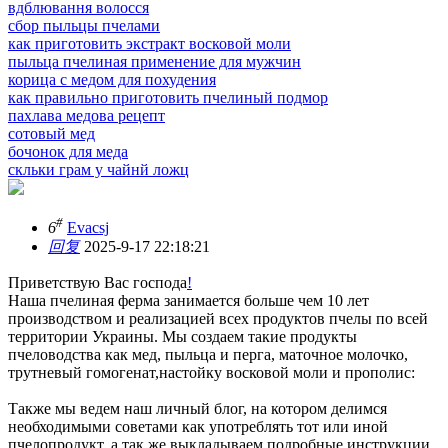
вдблювання волосся
сбор пыльцы пчелами
как приготовить экстракт восковой моли
пыльца пчелиная применение для мужчин
корица с медом для похудения
как правильно приготовить пчелиный подмор
пахлава медова рецепт
сотовый мед
бочонок для меда
скльки грам у чайнй ложц
#
6
Evacsj
回复
2025-9-17 22:18:21
Приветствую Вас господа
!
Наша пчелиная ферма занимается больше чем 10 лет
производством и реализацией всех продуктов пчелы по всей
территории Украины. Мы создаем такие продукты
пчеловодства как мед, пыльца и перга, маточное молочко,
трутневый гомогенат,настойку восковой моли и прополис:
Также мы ведем наш личный блог, на котором делимся
необходимыми советами как употреблять тот или иной
пчелопродукт, а так же выкладываем подробные инструкции