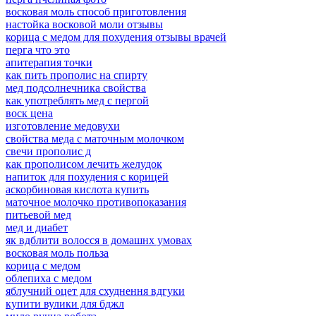
восковая моль способ приготовления
настойка восковой моли отзывы
корица с медом для похудения отзывы врачей
перга что это
апитерапия точки
как пить прополис на спирту
мед подсолнечника свойства
как употреблять мед с пергой
воск цена
изготовление медовухи
свойства меда с маточным молочком
свечи прополис д
как прополисом лечить желудок
напиток для похудения с корицей
аскорбиновая кислота купить
маточное молочко противопоказания
питьевой мед
мед и диабет
як вдблити волосся в домашнх умовах
восковая моль польза
корица с медом
облепиха с медом
яблучний оцет для схуднення вдгуки
купити вулики для бджл