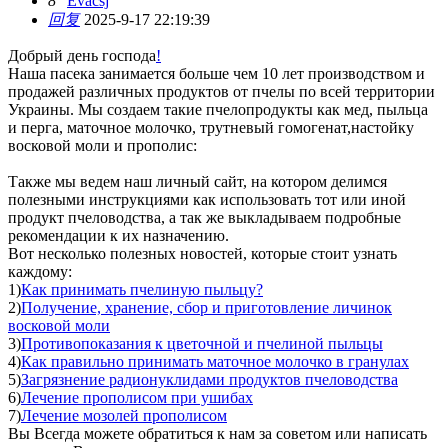
8
Evacsj
回复
2025-9-17 22:19:39
Добрый день господа
!
Наша пасека занимается больше чем 10 лет производством и
продажей различных продуктов от пчелы по всей территории
Украины. Мы создаем такие пчелопродукты как мед, пыльца
и перга, маточное молочко, трутневый гомогенат,настойку
восковой моли и прополис:
Также мы ведем наш личный сайт, на котором делимся
полезными инструкциями как использовать тот или иной
продукт пчеловодства, а так же выкладываем подробные
рекомендации к их назначению.
Вот несколько полезных новостей, которые стоит узнать
каждому:
1)
Как принимать пчелиную пыльцу?
2)
Получение, хранение, сбор и приготовление личинок
восковой моли
3)
Противопоказания к цветочной и пчелиной пыльцы
4)
Как правильно принимать маточное молочко в гранулах
5)
Загрязнение радионуклидами продуктов пчеловодства
6)
Лечение прополисом при ушибах
7)
Лечение мозолей прополисом
Вы Всегда можете обратиться к нам за советом или написать