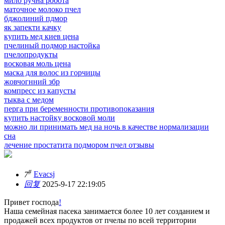
мило ручна робота
маточное молоко пчел
бджолиний пдмор
як запекти качку
купить мед киев цена
пчелиный подмор настойка
пчелопродукты
восковая моль цена
маска для волос из горчицы
жовчогнний збр
компресс из капусты
тыква с медом
перга при беременности противопоказания
купить настойку восковой моли
можно ли принимать мед на ночь в качестве нормализации
сна
лечение простатита подмором пчел отзывы
#
7
Evacsj
回复
2025-9-17 22:19:05
Привет господа
!
Наша семейная пасека занимается более 10 лет созданием и
продажей всех продуктов от пчелы по всей территории