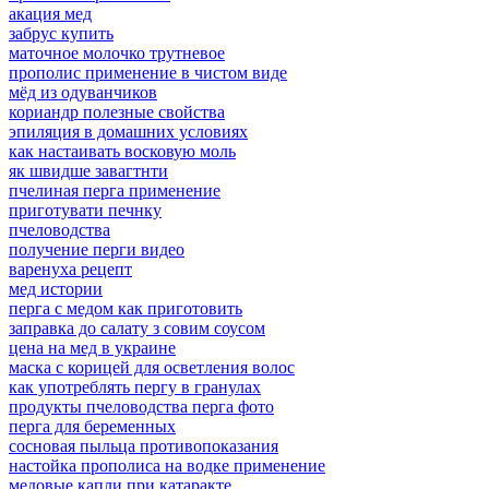
акация мед
забрус купить
маточное молочко трутневое
прополис применение в чистом виде
мёд из одуванчиков
кориандр полезные свойства
эпиляция в домашних условиях
как настаивать восковую моль
як швидше завагтнти
пчелиная перга применение
приготувати печнку
пчеловодства
получение перги видео
варенуха рецепт
мед истории
перга с медом как приготовить
заправка до салату з совим соусом
цена на мед в украине
маска с корицей для осветления волос
как употреблять пергу в гранулах
продукты пчеловодства перга фото
перга для беременных
сосновая пыльца противопоказания
настойка прополиса на водке применение
медовые капли при катаракте