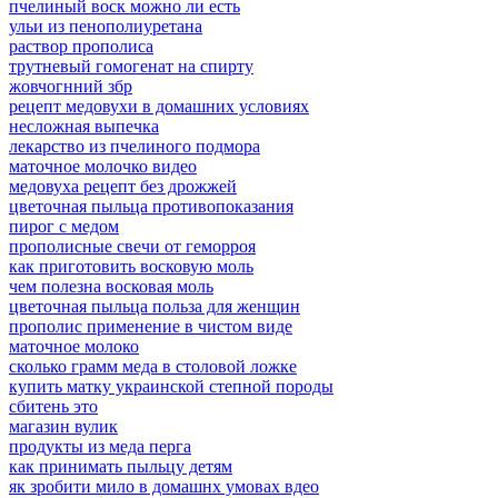
пчелиный воск можно ли есть
ульи из пенополиуретана
раствор прополиса
трутневый гомогенат на спирту
жовчогнний збр
рецепт медовухи в домашних условиях
несложная выпечка
лекарство из пчелиного подмора
маточное молочко видео
медовуха рецепт без дрожжей
цветочная пыльца противопоказания
пирог с медом
прополисные свечи от геморроя
как приготовить восковую моль
чем полезна восковая моль
цветочная пыльца польза для женщин
прополис применение в чистом виде
маточное молоко
сколько грамм меда в столовой ложке
купить матку украинской степной породы
сбитень это
магазин вулик
продукты из меда перга
как принимать пыльцу детям
як зробити мило в домашнх умовах вдео