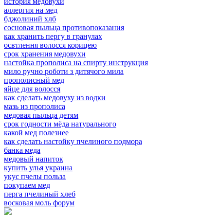
история медовухи
аллергия на мед
бджолиний хлб
сосновая пыльца противопоказания
как хранить пергу в гранулах
освтлення волосся корицею
срок хранения медовухи
настойка прополиса на спирту инструкция
мило ручно роботи з дитячого мила
прополисный мед
яйце для волосся
как сделать медовуху из водки
мазь из прополиса
медовая пыльца детям
срок годности мёда натурального
какой мед полезнее
как сделать настойку пчелиного подмора
банка меда
медовый напиток
купить улья украина
укус пчелы польза
покупаем мед
перга пчелиный хлеб
восковая моль форум