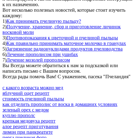
к их назначению.
Вот несколько полезных новостей, которые стоит изучить
каждому:
1)
Как принимать пчелиную пыльцу?
2)
Получение, хранение, сбор и приготовление личинок
восковой моли
3)
Противопоказания к цветочной и пчелиной пыльцы
4)
Как правильно принимать маточное молочко в гранулах
5)
Загрязнение радионуклидами продуктов пчеловодства
6)
Лечение прополисом при ушибах
7)
Лечение мозолей прополисом
Вы Всегда можете обратиться к нам за подсказкой или
написать письмо с Вашим вопросом.
Всегда рады помочь Вам! С уважением, пасека "Пчеландия"
с какого возраста можно мед
яблучний оцет рецепт
стоимость пчелиной пыльцы
как отделить прополис от воска в домашних условиях
зеленый орех с медом
куплю прополс
крепкая медовуха рецепт
алое рецепт приготування
лимон при панкреатите
перга пчелиная фото