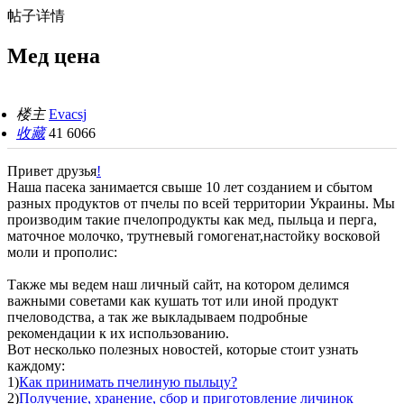
帖子详情
Мед цена
楼主
Evacsj
收藏
41
6066
Привет друзья
!
Наша пасека занимается свыше 10 лет созданием и сбытом
разных продуктов от пчелы по всей территории Украины. Мы
производим такие пчелопродукты как мед, пыльца и перга,
маточное молочко, трутневый гомогенат,настойку восковой
моли и прополис:
Также мы ведем наш личный сайт, на котором делимся
важными советами как кушать тот или иной продукт
пчеловодства, а так же выкладываем подробные
рекомендации к их использованию.
Вот несколько полезных новостей, которые стоит узнать
каждому:
1)
Как принимать пчелиную пыльцу?
2)
Получение, хранение, сбор и приготовление личинок