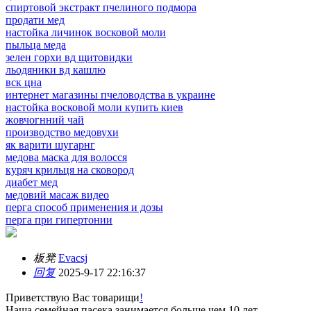
спиртовой экстракт пчелиного подмора
продати мед
настойка личинок восковой моли
пыльца меда
зелен горхи вд щитовидки
льодяники вд кашлю
вск цна
интернет магазины пчеловодства в украине
настойка восковой моли купить киев
жовчогнний чай
производство медовухи
як варити шугарнг
медова маска для волосся
куряч крильця на сковород
диабет мед
медовий масаж видео
перга способ применения и дозы
перга при гипертонии
板凳
Evacsj
回复
2025-9-17 22:16:37
Приветствую Вас товарищи
!
Наша семейная пасека занимается больше чем 10 лет