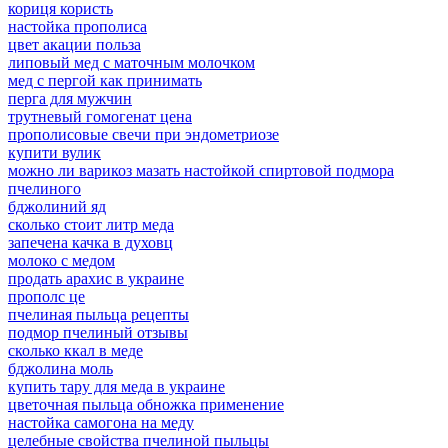
кориця користь
настойка прополиса
цвет акации польза
липовый мед с маточным молочком
мед с пергой как принимать
перга для мужчин
трутневый гомогенат цена
прополисовые свечи при эндометриозе
купити вулик
можно ли варикоз мазать настойкой спиртовой подмора
пчелиного
бджолиний яд
сколько стоит литр меда
запечена качка в духовц
молоко с медом
продать арахис в украине
прополс це
пчелиная пыльца рецепты
подмор пчелиный отзывы
сколько ккал в меде
бджолина моль
купить тару для меда в украине
цветочная пыльца обножка применение
настойка самогона на меду
целебные свойства пчелиной пыльцы