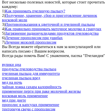
Вот несколько полезных новостей, которые стоит прочитать
каждому:
1)
Как принимать пчелиную пыльцу?
2)
Получение, хранение, сбор и приготовление личинок
восковой моли
3)
Противопоказания к цветочной и пчелиной пыльцы
4)
Как правильно принимать маточное молочко в гранулах
5)
Загрязнение радионуклидами продуктов пчеловодства
6)
Лечение прополисом при ушибах
7)
Лечение мозолей прополисом
Вы Всегда можете обратиться к нам за консультацией или
написать письмо с Вашим вопросом.
Всегда рады помочь Вам! С уважением, пасека "Пчеландия"
вулики цна
продукты пчеловодства пыльца
пчелиная пыльца для иммунитета
пчелиная пыльца вред
мед на ночь
чайная ложка сахара калорийность
применение перги при раке молочной железы
восковая моль применение
мед при диете
прополис в капсулах применение
тенториум свечи с прополисом