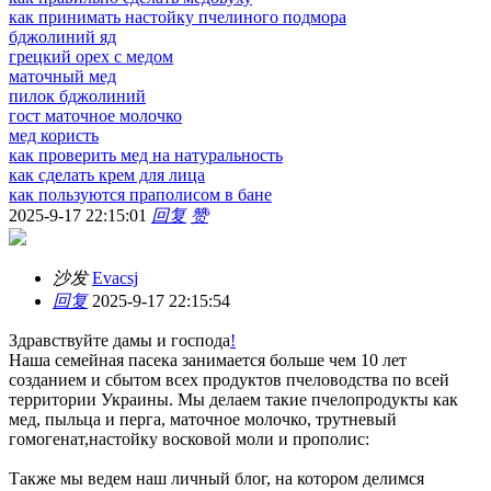
как принимать настойку пчелиного подмора
бджолиний яд
грецкий орех с медом
маточный мед
пилок бджолиний
гост маточное молочко
мед користь
как проверить мед на натуральность
как сделать крем для лица
как пользуются праполисом в бане
2025-9-17 22:15:01
回复
赞
沙发
Evacsj
回复
2025-9-17 22:15:54
Здравствуйте дамы и господа
!
Наша семейная пасека занимается больше чем 10 лет
созданием и сбытом всех продуктов пчеловодства по всей
территории Украины. Мы делаем такие пчелопродукты как
мед, пыльца и перга, маточное молочко, трутневый
гомогенат,настойку восковой моли и прополис:
Также мы ведем наш личный блог, на котором делимся