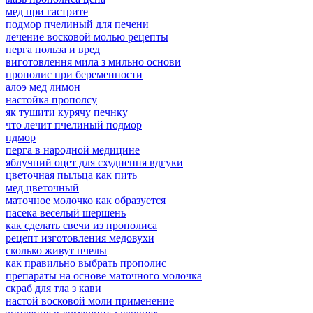
мед при гастрите
подмор пчелиный для печени
лечение восковой молью рецепты
перга польза и вред
виготовлення мила з мильно основи
прополис при беременности
алоэ мед лимон
настойка прополсу
як тушити курячу печнку
что лечит пчелиный подмор
пдмор
перга в народной медицине
яблучний оцет для схуднення вдгуки
цветочная пыльца как пить
мед цветочный
маточное молочко как образуется
пасека веселый шершень
как сделать свечи из прополиса
рецепт изготовления медовухи
сколько живут пчелы
как правильно выбрать прополис
препараты на основе маточного молочка
скраб для тла з кави
настой восковой моли применение