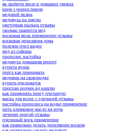
як зробити мило в домашнх умовах
крем з чорносливом
медовий мсяць
медовуха на хмелю
цветочная пыльца отзывы
сколько хранится мед
восковая моль применение отзывы
восковая депиляция дома
болезни пчел видео
мед из софоры
прополис настойка
медовуха домашняя рецепт
купити вулик
перга как принимать
медовик на сковородке
купить пчеломаток
проспан розчин вд кашлю
как применять пергу пчелиную
маска для волос с горчицей отзывы
настойка прополиса на водке применение
пить оливковое масло на ночь
лечение пергой отзывы
пчелиный воск применение
как правильно делать депиляцию воском
как правильно сделать медовуху