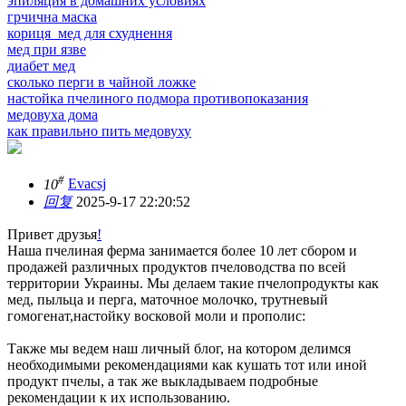
эпиляция в домашних условиях
грчична маска
кориця мед для схуднення
мед при язве
диабет мед
сколько перги в чайной ложке
настойка пчелиного подмора противопоказания
медовуха дома
как правильно пить медовуху
#
10
Evacsj
回复
2025-9-17 22:20:52
Привет друзья
!
Наша пчелиная ферма занимается более 10 лет сбором и
продажей различных продуктов пчеловодства по всей
территории Украины. Мы делаем такие пчелопродукты как
мед, пыльца и перга, маточное молочко, трутневый
гомогенат,настойку восковой моли и прополис:
Также мы ведем наш личный блог, на котором делимся
необходимыми рекомендациями как кушать тот или иной
продукт пчелы, а так же выкладываем подробные
рекомендации к их использованию.