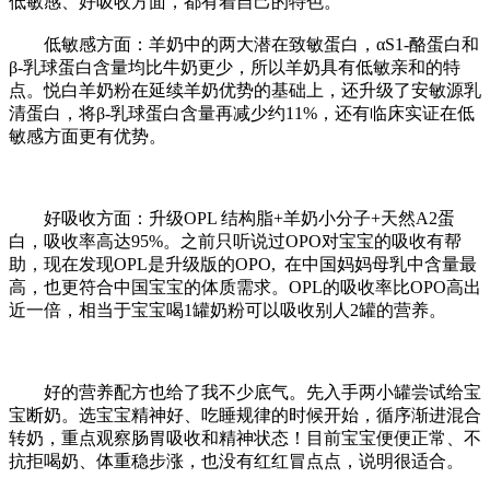
低敏感、好吸收方面，都有着自己的特色。
低敏感方面：羊奶中的两大潜在致敏蛋白，αS1-酪蛋白和
β-乳球蛋白含量均比牛奶更少，所以羊奶具有低敏亲和的特
点。悦白羊奶粉在延续羊奶优势的基础上，还升级了安敏源乳
清蛋白，将β-乳球蛋白含量再减少约11%，还有临床实证在低
敏感方面更有优势。
好吸收方面：升级OPL 结构脂+羊奶小分子+天然A2蛋
白，吸收率高达95%。之前只听说过OPO对宝宝的吸收有帮
助，现在发现OPL是升级版的OPO, 在中国妈妈母乳中含量最
高，也更符合中国宝宝的体质需求。OPL的吸收率比OPO高出
近一倍，相当于宝宝喝1罐奶粉可以吸收别人2罐的营养。
好的营养配方也给了我不少底气。先入手两小罐尝试给宝
宝断奶。选宝宝精神好、吃睡规律的时候开始，循序渐进混合
转奶，重点观察肠胃吸收和精神状态！目前宝宝便便正常、不
抗拒喝奶、体重稳步涨，也没有红红冒点点，说明很适合。