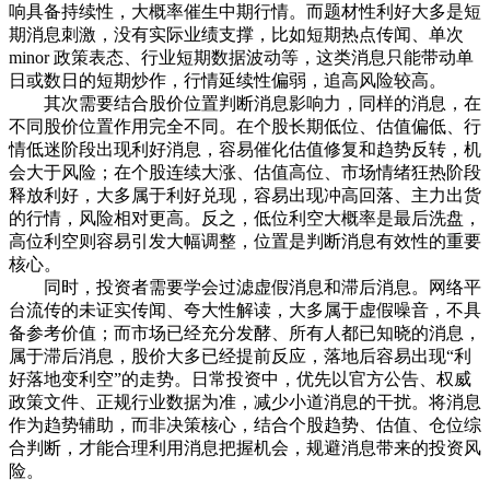
响具备持续性，大概率催生中期行情。而题材性利好大多是短
期消息刺激，没有实际业绩支撑，比如短期热点传闻、单次
minor 政策表态、行业短期数据波动等，这类消息只能带动单
日或数日的短期炒作，行情延续性偏弱，追高风险较高。
其次需要结合股价位置判断消息影响力，同样的消息，在
不同股价位置作用完全不同。在个股长期低位、估值偏低、行
情低迷阶段出现利好消息，容易催化估值修复和趋势反转，机
会大于风险；在个股连续大涨、估值高位、市场情绪狂热阶段
释放利好，大多属于利好兑现，容易出现冲高回落、主力出货
的行情，风险相对更高。反之，低位利空大概率是最后洗盘，
高位利空则容易引发大幅调整，位置是判断消息有效性的重要
核心。
同时，投资者需要学会过滤虚假消息和滞后消息。网络平
台流传的未证实传闻、夸大性解读，大多属于虚假噪音，不具
备参考价值；而市场已经充分发酵、所有人都已知晓的消息，
属于滞后消息，股价大多已经提前反应，落地后容易出现“利
好落地变利空”的走势。日常投资中，优先以官方公告、权威
政策文件、正规行业数据为准，减少小道消息的干扰。将消息
作为趋势辅助，而非决策核心，结合个股趋势、估值、仓位综
合判断，才能合理利用消息把握机会，规避消息带来的投资风
险。