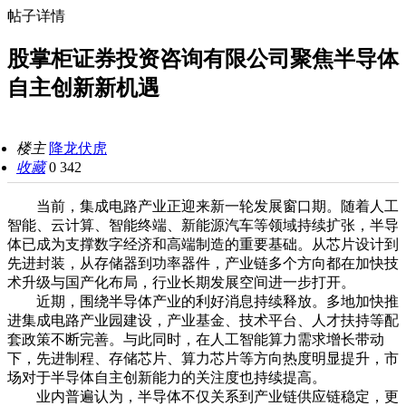
帖子详情
股掌柜证券投资咨询有限公司聚焦半导体
自主创新新机遇
楼主
降龙伏虎
收藏
0
342
当前，集成电路产业正迎来新一轮发展窗口期。随着人工
智能、云计算、智能终端、新能源汽车等领域持续扩张，半导
体已成为支撑数字经济和高端制造的重要基础。从芯片设计到
先进封装，从存储器到功率器件，产业链多个方向都在加快技
术升级与国产化布局，行业长期发展空间进一步打开。
近期，围绕半导体产业的利好消息持续释放。多地加快推
进集成电路产业园建设，产业基金、技术平台、人才扶持等配
套政策不断完善。与此同时，在人工智能算力需求增长带动
下，先进制程、存储芯片、算力芯片等方向热度明显提升，市
场对于半导体自主创新能力的关注度也持续提高。
业内普遍认为，半导体不仅关系到产业链供应链稳定，更