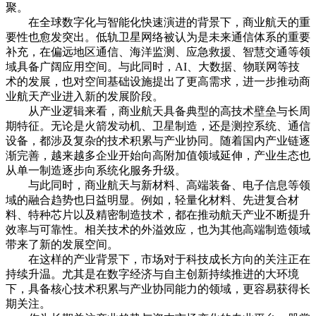
聚。
在全球数字化与智能化快速演进的背景下，商业航天的重
要性也愈发突出。低轨卫星网络被认为是未来通信体系的重要
补充，在偏远地区通信、海洋监测、应急救援、智慧交通等领
域具备广阔应用空间。与此同时，AI、大数据、物联网等技
术的发展，也对空间基础设施提出了更高需求，进一步推动商
业航天产业进入新的发展阶段。
从产业逻辑来看，商业航天具备典型的高技术壁垒与长周
期特征。无论是火箭发动机、卫星制造，还是测控系统、通信
设备，都涉及复杂的技术积累与产业协同。随着国内产业链逐
渐完善，越来越多企业开始向高附加值领域延伸，产业生态也
从单一制造逐步向系统化服务升级。
与此同时，商业航天与新材料、高端装备、电子信息等领
域的融合趋势也日益明显。例如，轻量化材料、先进复合材
料、特种芯片以及精密制造技术，都在推动航天产业不断提升
效率与可靠性。相关技术的外溢效应，也为其他高端制造领域
带来了新的发展空间。
在这样的产业背景下，市场对于科技成长方向的关注正在
持续升温。尤其是在数字经济与自主创新持续推进的大环境
下，具备核心技术积累与产业协同能力的领域，更容易获得长
期关注。