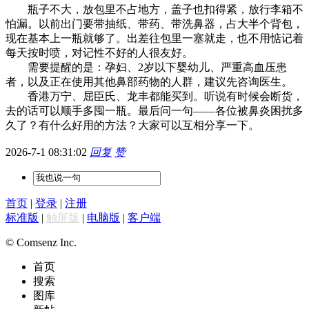
瓶子不大，放包里不占地方，盖子也扣得紧，放行李箱不
怕漏。以前出门要带抽纸、带药、带洗鼻器，占大半个背包，
现在基本上一瓶就够了。出差往包里一塞就走，也不用惦记着
每天按时喷，对记性不好的人很友好。
需要提醒的是：孕妇、2岁以下婴幼儿、严重高血压患
者，以及正在使用其他鼻部药物的人群，建议先咨询医生。
香港万宁、屈臣氏、龙丰都能买到。听说有时候会断货，
去的话可以顺手多囤一瓶。最后问一句——各位被鼻炎困扰多
久了？有什么好用的方法？大家可以互相分享一下。
2026-7-1 08:31:02
回复
赞
首页
|
登录
|
注册
标准版
|
触屏版
|
电脑版
|
客户端
© Comsenz Inc.
首页
搜索
图库