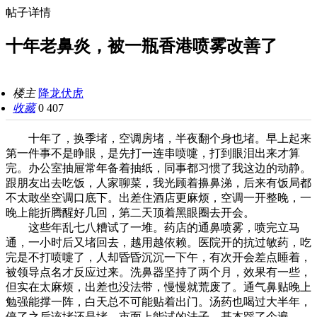
帖子详情
十年老鼻炎，被一瓶香港喷雾改善了
楼主
降龙伏虎
收藏
0
407
十年了，换季堵，空调房堵，半夜翻个身也堵。早上起来
第一件事不是睁眼，是先打一连串喷嚏，打到眼泪出来才算
完。办公室抽屉常年备着抽纸，同事都习惯了我这边的动静。
跟朋友出去吃饭，人家聊菜，我光顾着擤鼻涕，后来有饭局都
不太敢坐空调口底下。出差住酒店更麻烦，空调一开整晚，一
晚上能折腾醒好几回，第二天顶着黑眼圈去开会。
这些年乱七八糟试了一堆。药店的通鼻喷雾，喷完立马
通，一小时后又堵回去，越用越依赖。医院开的抗过敏药，吃
完是不打喷嚏了，人却昏昏沉沉一下午，有次开会差点睡着，
被领导点名才反应过来。洗鼻器坚持了两个月，效果有一些，
但实在太麻烦，出差也没法带，慢慢就荒废了。通气鼻贴晚上
勉强能撑一阵，白天总不可能贴着出门。汤药也喝过大半年，
停了之后该堵还是堵。市面上能试的法子，基本踩了个遍。