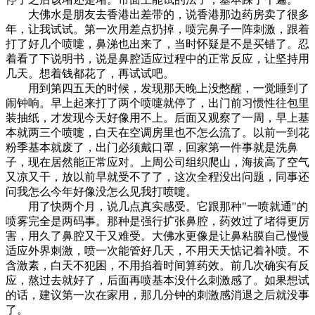
大佛水是朋友去香港出差带的，说香港那边药房卖了很多
年，让我试试。第一次用差点扔掉，喷完鼻子一阵刺激，跟着
打了好几个喷嚏，鼻涕也出来了，当时怀疑是不是买错了。忍
着看了下说明书，说是鼻腔适应过程中的正常反应，让坚持用
几天。想着钱都花了，再试试吧。
用到第四五天的时候，发现那天晚上没憋醒，一觉睡到了
闹钟响。早上起来打了两个喷嚏就停了，出门前习惯性往包里
装抽纸，才发现今天好像用不上。后面又观察了一周，早上基
本就两三个喷嚏，白天在空调房里也不怎么流了。以前一到花
粉季基本就废了，出门必须戴口罩，回家第一件事就是洗鼻
子，现在居然能正常应对。上周公司组织爬山，海拔高了空气
又凉又干，放以前早就受不了了，这次全程没出问题，同事还
问我怎么今年好像没怎么见我打喷嚏。
用了快两个月，说几点真实感受。它跟那种"一喷就通"的
喷雾完全是两码事。那种是强行扩张鼻腔，药效过了堵得更厉
害，用久了鼻腔又干又难受。大佛水更像是让鼻粘膜自己慢慢
适应外界刺激，喷一次能管好几天，不用天天惦记着补喷。不
含激素，白天不犯困，不用掐着时间算药效。前几次确实有反
应，熬过去就好了，后面再喷基本没什么刺激感了。如果想试
的话，建议第一次在家用，那几分钟的刺激感消退之后就没事
了。