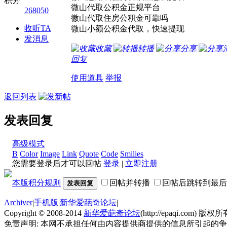
积分
微山代取公积金正规平台
268050
微山代取住房公积金可靠吗
收听TA
微山小额公积金代取，快速提现
发消息
收藏
转播
分享
回复
使用道具
举报
返回列表
发表回复
高级模式
B
Color
Image
Link
Quote
Code
Smilies
您需要登录后才可以回帖
登录
|
立即注册
本版积分规则
回帖并转播
回帖后跳转到最后
发表回复
Archiver
|
手机版
|
新华爱葩奇论坛
|
Copyright © 2008-2014
新华爱葩奇论坛
(http://epaqi.com) 版权所有
免责声明: 本网不承担任何由内容提供商提供的信息所引起的