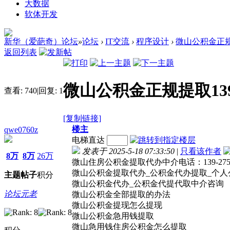
大数据
软体开发
新华（爱葩奇）论坛
»
论坛
›
IT交流
›
程序设计
›
微山公积金正规提
返回列表
微山公积金正规提取139-
查看:
740
|
回复:
1
[复制链接]
楼主
qwe0760z
电梯直达
发表于 2025-5-18 07:33:50
|
只看该作者
8万
8万
26万
微山住房公积金提取代办中介电话：139-27
微山公积金提取代办_公积金代办提取_个人
主题
帖子
积分
微山公积金代办_公积金代提代取中介咨询
论坛元老
微山公积金全部提取的办法
微山公积金提现怎么提现
微山公积金急用钱提取
微山急用钱住房公积金怎么提取