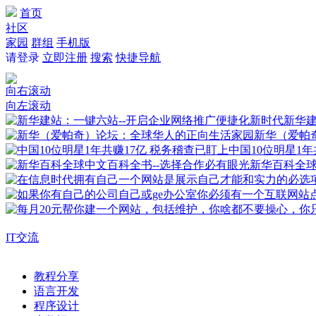
首页
社区
家园
群组
手机版
请登录
立即注册
搜索
快捷导航
向右滚动
向左滚动
新华建
新华（爱帕
中国10位明星1年
新华百科全
IT交流
教程分享
语言开发
程序设计