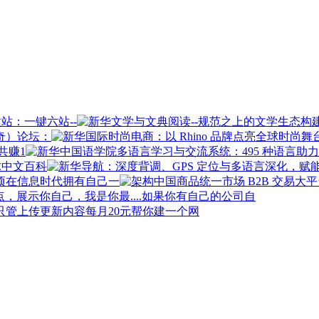
站：一键六站--
奇）论坛：
共赚1
球中文百科
在信息时代拥有自己一
如果你有自己的公司自
每月20元帮你建一个网