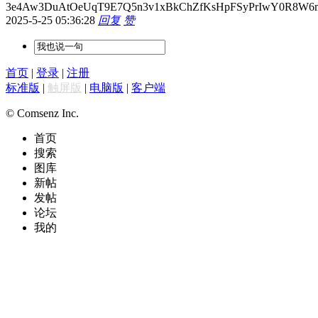
3e4Aw3DuAtOeUqT9E7Q5n3v1xBkChZfKsHpFSyPrIwY0R8W6
2025-5-25 05:36:28
回复
赞
首页
|
登录
|
注册
标准版
|
触屏版
|
电脑版
|
客户端
© Comsenz Inc.
首页
搜索
图库
新帖
发帖
论坛
我的