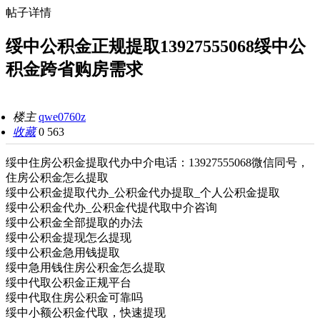
帖子详情
绥中公积金正规提取13927555068绥中公
积金跨省购房需求
楼主
qwe0760z
收藏
0
563
绥中住房公积金提取代办中介电话：13927555068微信同号，
住房公积金怎么提取
绥中公积金提取代办_公积金代办提取_个人公积金提取
绥中公积金代办_公积金代提代取中介咨询
绥中公积金全部提取的办法
绥中公积金提现怎么提现
绥中公积金急用钱提取
绥中急用钱住房公积金怎么提取
绥中代取公积金正规平台
绥中代取住房公积金可靠吗
绥中小额公积金代取，快速提现