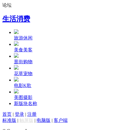
论坛
生活消费
旅游休闲
美食美客
逛街购物
花草宠物
电影K歌
美图摄影
新版块名称
首页
|
登录
|
注册
标准版
|
触屏版
|
电脑版
|
客户端