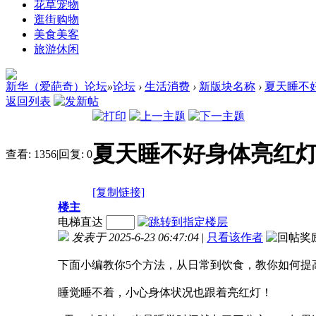
花草宠物
逛街购物
美食美客
旅游休闲
新华（爱葩奇）论坛
»
论坛
›
生活消费
›
新版块名称
›
夏天睡不
返回列表
夏天睡不好身体亮红灯
查看:
1356
|
回复:
0
[复制链接]
楼主
电梯直达
发表于 2025-6-23 06:47:04
|
只看该作者
下面小编教你5个方法，从日常到饮食，教你如何提
睡觉睡不着，小心身体状况也跟着亮红灯！