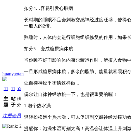
扣分4…容易引发心脏病
长时期的睡眠不足会刺激交感神经过度旺盛，使得心
一般人的2倍。
熟睡时，人体内会进行细胞组织修复的作用，如果
扣分5…变成糖尿病体质
当你睡不好而影响体内荷尔蒙运作时，所摄入食物
一旦形成糖尿病体质，多余的脂肪、能量就容易积
huanyaotan
让自律神经平衡请这样做...
11
11
55
偶尔让自律神经放松一下，也是很重要的喔！
主
帖
积
题
子
分
1.泡个热水澡
注册会员
轻轻松松泡个热水澡，可以促进副交感神经发挥功
提醒你︰泡澡水温可别太高！高温会让体温上升刺