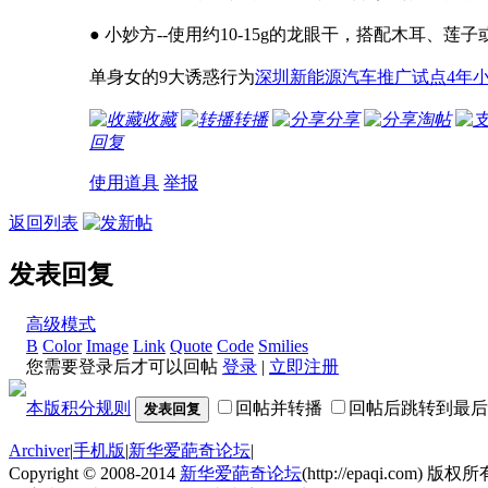
● 小妙方--使用约10-15g的龙眼干，搭配木耳
单身女的9大诱惑行为
深圳新能源汽车推广试点4年
收藏
转播
分享
淘帖
回复
使用道具
举报
返回列表
发表回复
高级模式
B
Color
Image
Link
Quote
Code
Smilies
您需要登录后才可以回帖
登录
|
立即注册
本版积分规则
回帖并转播
回帖后跳转到最后
发表回复
Archiver
|
手机版
|
新华爱葩奇论坛
|
Copyright © 2008-2014
新华爱葩奇论坛
(http://epaqi.com) 版权所有