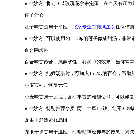
● 小妙方--将5、6朵玫瑰花拿来泡茶，在白天有压
莲子清心
莲子味甘涩属于平性，
北京专业白癜风医院
任何体
● 小妙方--可以使用约15-20g的莲子做成甜汤，非
百合除烦闷
百合味甘微苦，属微寒性，有润肺的效果，当你常
● 小妙方--炖煮汤品时，可加入15-20g的百合
小麦安神、恢复元气
小麦味甘属于凉性，含有丰富的维他命 B，可以修
● 小妙方--特别推荐小麦1两、甘草1-2钱、红枣
龙眼干舒缓紧张恐惧
龙眼干味甘属于温性，有帮助神经传导的效果，对