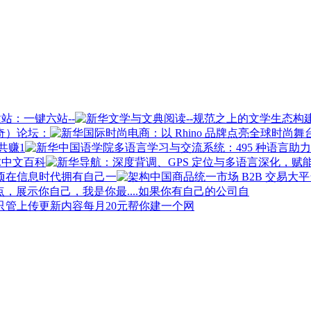
站：一键六站--
奇）论坛：
共赚1
球中文百科
在信息时代拥有自己一
如果你有自己的公司自
每月20元帮你建一个网