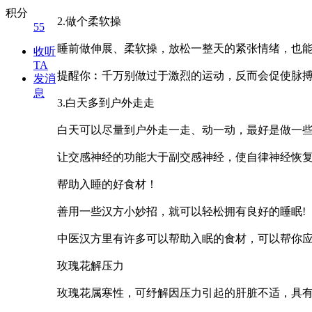
积分
2.做个柔软操
55
睡前做伸展、柔软操，放松一整天的紧张情绪，也
收听
TA
提醒你︰千万别做过于激烈的运动，反而会促使脉
发消
息
3.白天多到户外走走
白天可以尽量到户外走一走、动一动，最好是做一
让交感神经的功能大于副交感神经，使自律神经恢
帮助入睡的好食材！
善用一些汉方小妙招，就可以轻松拥有良好的睡眠!
中医汉方里有许多可以帮助入眠的食材，可以帮你
玫瑰花解压力
玫瑰花属寒性，可纾解因压力引起的肝脏不适，具