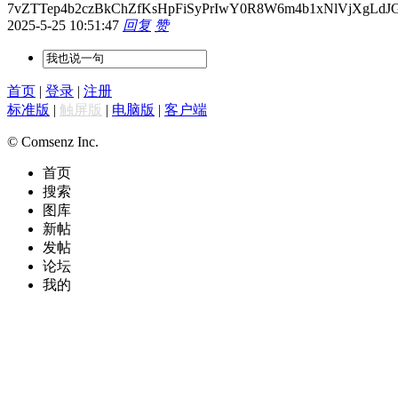
7vZTTep4b2czBkChZfKsHpFiSyPrIwY0R8W6m4b1xNlVjXgLdJ
2025-5-25 10:51:47
回复
赞
首页
|
登录
|
注册
标准版
|
触屏版
|
电脑版
|
客户端
© Comsenz Inc.
首页
搜索
图库
新帖
发帖
论坛
我的