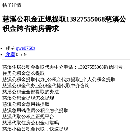
帖子详情
慈溪公积金正规提取13927555068慈溪公
积金跨省购房需求
楼主
qwe0760z
收藏
0
519
慈溪住房公积金提取代办中介电话：13927555068微信同号，
住房公积金怎么提取
慈溪公积金提取代办_公积金代办提取_个人公积金提取
慈溪公积金代办_公积金代提代取中介咨询
慈溪公积金全部提取的办法
慈溪公积金提现怎么提现
慈溪公积金急用钱提取
慈溪急用钱住房公积金怎么提取
慈溪代取公积金正规平台
慈溪代取住房公积金可靠吗
慈溪小额公积金代取，快速提现